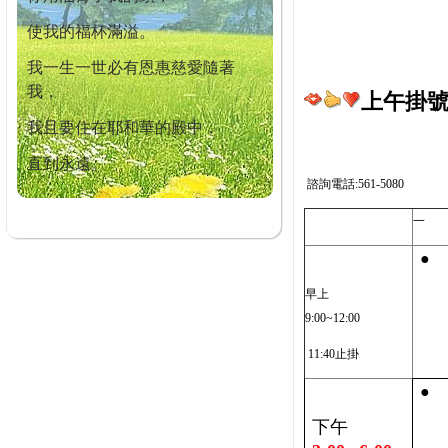
使我的福杯滿溢。
我一生一世必有恩惠慈愛隨著
我，
上午掛號截
我且要住在耶和華的殿中，
直到永遠。
諮詢電話:561-5080
一
●
早上
9:00~12:00
11:40止掛
●
下午