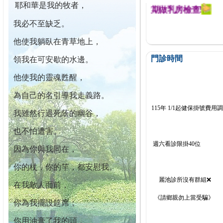
耶和華是我的牧者，
迄今已篩檢出1700位乳癌患者,提醒您定期做乳房檢查!
我必不至缺乏。
他使我躺臥在青草地上，
門診時間
領我在可安歇的水邊。
他使我的靈魂甦醒，
為自己的名引導我走義路。
115年 1/1起健保掛號費用
我雖然行過死蔭的幽谷，
也不怕遭害。
週六看診限掛40位
因為你與我同在，
你的杖，你的竿，都安慰我。
麗池診所沒有群組❌
在我敵人面前，
《請鄉親勿上當受騙》
你為我擺設筵席；
你用油膏了我的頭，