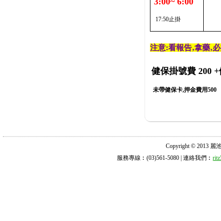
3:00~ 6:00
17:50止掛
注意:看報告‚拿藥‚
健保掛號費 200
+
未帶健保卡,押金費用500
Copyright © 2013 麗池診所
服務專線︰(03)561-5080 | 連絡我們︰
ri