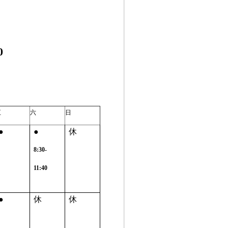
0
五
六
日
●
●
休
8:30-
11:40
●
休
休