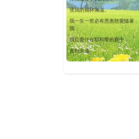
使我的福杯滿溢。
我一生一世必有恩惠慈愛隨著
我，
我且要住在耶和華的殿中，
直到永遠。