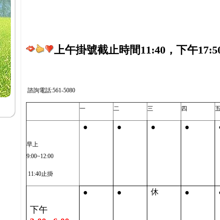
上午掛號截止時間11:40，下午17:5
諮詢電話:561-5080
一
二
三
四
●
●
●
●
早上
9:00~12:00
11:40止掛
●
●
●
休
下午