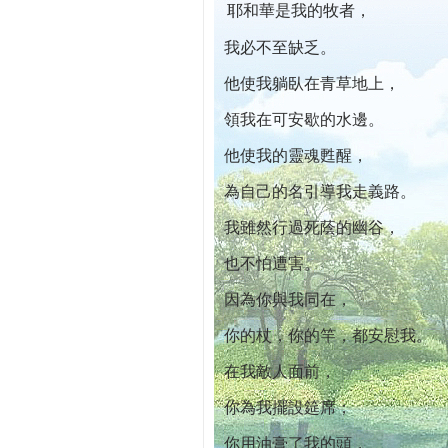
耶和華是我的牧者，
本院自開幕迄今已篩檢出1700位乳癌患者,提
我必不至缺乏。
他使我躺臥在青草地上，
領我在可安歇的水邊。
他使我的靈魂甦醒，
為自己的名引導我走義路。
我雖然行過死蔭的幽谷，
也不怕遭害。
因為你與我同在，
你的杖，你的竿，都安慰我。
在我敵人面前，
你為我擺設筵席；
你用油膏了我的頭，