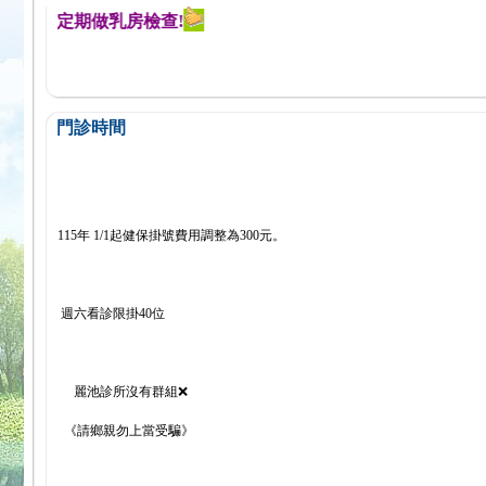
醒您定期做乳房檢查!
門診時間
115年 1/1起健保掛號費用調整為300元。
週六看診限掛40位
麗池診所沒有群組❌
《請鄉親勿上當受騙》