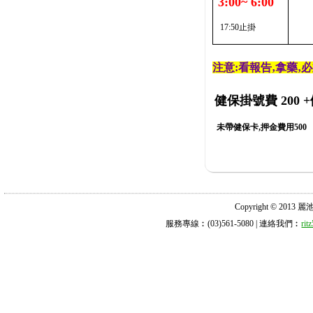
3:00~ 6:00
17:50止掛
注意:看報告‚拿藥‚
健保掛號費 200
+
未帶健保卡,押金費用500
Copyright © 2013 麗池診所
服務專線︰(03)561-5080 | 連絡我們︰
ri