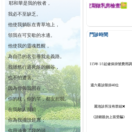
耶和華是我的牧者，
幕迄今已篩檢出1700位乳癌患者,提醒您定期做乳房檢查!
我必不至缺乏。
他使我躺臥在青草地上，
門診時間
領我在可安歇的水邊。
他使我的靈魂甦醒，
為自己的名引導我走義路。
115年 1/1起健保掛號費用
我雖然行過死蔭的幽谷，
也不怕遭害。
週六看診限掛40位
因為你與我同在，
你的杖，你的竿，都安慰我。
麗池診所沒有群組❌
在我敵人面前，
《請鄉親勿上當受騙》
你為我擺設筵席；
你用油膏了我的頭，