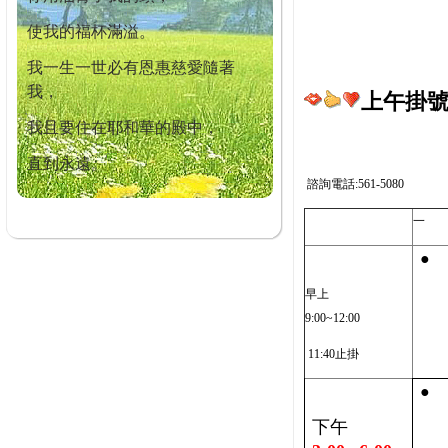
使我的福杯滿溢。
我一生一世必有恩惠慈愛隨著
我，
上午掛號截
我且要住在耶和華的殿中，
直到永遠。
諮詢電話:561-5080
一
●
早上
9:00~12:00
11:40止掛
●
下午