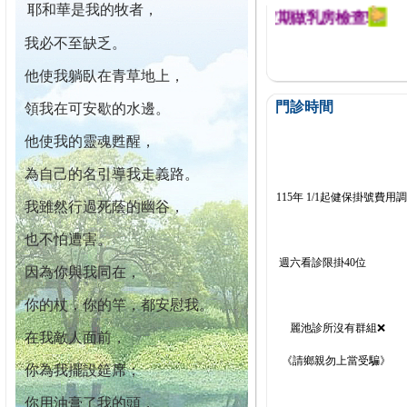
耶和華是我的牧者，
迄今已篩檢出1700位乳癌患者,提醒您定期做乳房檢查!
我必不至缺乏。
他使我躺臥在青草地上，
門診時間
領我在可安歇的水邊。
他使我的靈魂甦醒，
為自己的名引導我走義路。
115年 1/1起健保掛號費用
我雖然行過死蔭的幽谷，
也不怕遭害。
週六看診限掛40位
因為你與我同在，
你的杖，你的竿，都安慰我。
麗池診所沒有群組❌
在我敵人面前，
《請鄉親勿上當受騙》
你為我擺設筵席；
你用油膏了我的頭，