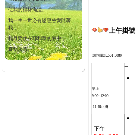
使我的福杯滿溢。
我一生一世必有恩惠慈愛隨著
我，
上午掛號截
我且要住在耶和華的殿中，
直到永遠。
諮詢電話:561-5080
一
●
早上
9:00~12:00
11:40止掛
●
下午