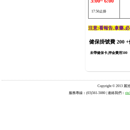
3:00~ 6:00
17:50止掛
注意:看報告‚拿藥‚
健保掛號費 200
+
未帶健保卡,押金費用500
Copyright © 2013 麗池診所
服務專線︰(03)561-5080 | 連絡我們︰
ri