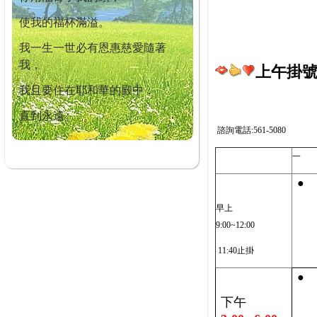
使我的福杯滿溢。
我一生一世必有恩惠慈愛隨著
我，
上午掛號截
我且要住在耶和華的殿中，
直到永遠。
諮詢電話:561-5080
一
●
早上
9:00~12:00
11:40止掛
●
下午