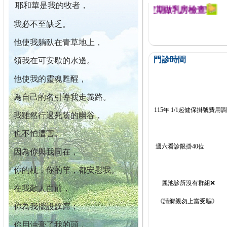
耶和華是我的牧者，
迄今已篩檢出1700位乳癌患者,提醒您定期做乳房檢查!
我必不至缺乏。
他使我躺臥在青草地上，
門診時間
領我在可安歇的水邊。
他使我的靈魂甦醒，
為自己的名引導我走義路。
115年 1/1起健保掛號費用
我雖然行過死蔭的幽谷，
也不怕遭害。
週六看診限掛40位
因為你與我同在，
你的杖，你的竿，都安慰我。
麗池診所沒有群組❌
在我敵人面前，
《請鄉親勿上當受騙》
你為我擺設筵席；
你用油膏了我的頭，