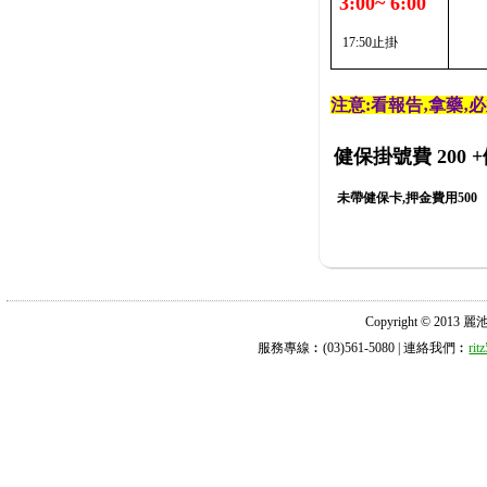
3:00~ 6:00
17:50止掛
注意:看報告‚拿藥‚
健保掛號費 200
+
未帶健保卡,押金費用500
Copyright © 2013 麗池診所
服務專線︰(03)561-5080 | 連絡我們︰
ri