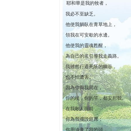
耶和華是我的牧者，
本院自開幕迄今已篩檢出1700位乳癌患者,提
我必不至缺乏。
他使我躺臥在青草地上，
領我在可安歇的水邊。
他使我的靈魂甦醒，
為自己的名引導我走義路。
我雖然行過死蔭的幽谷，
也不怕遭害。
因為你與我同在，
你的杖，你的竿，都安慰我。
在我敵人面前，
你為我擺設筵席；
你用油膏了我的頭，