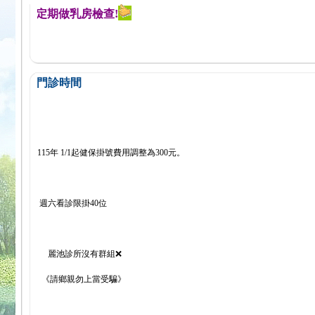
醒您定期做乳房檢查!
門診時間
115年 1/1起健保掛號費用調整為300元。
週六看診限掛40位
麗池診所沒有群組❌
《請鄉親勿上當受騙》