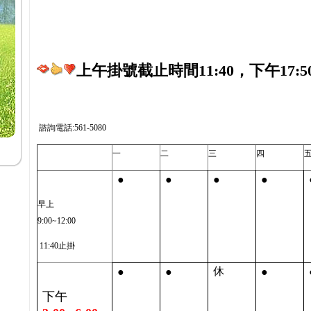
上午掛號截止時間11:40，下午17:5
諮詢電話:561-5080
一
二
三
四
●
●
●
●
早上
9:00~12:00
11:40止掛
●
●
●
休
下午