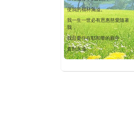
使我的福杯滿溢。
我一生一世必有恩惠慈愛隨著
我，
我且要住在耶和華的殿中，
直到永遠。