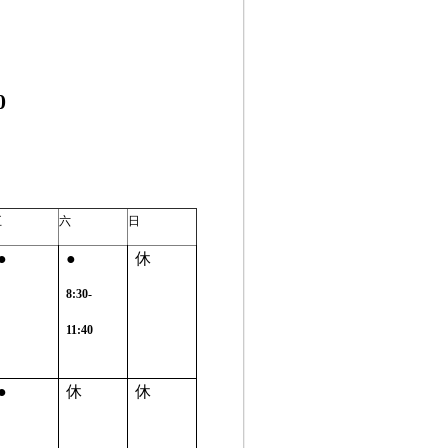
0
五
六
日
●
●
休
8:30-
11:40
●
休
休