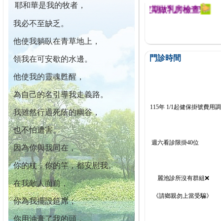
耶和華是我的牧者，
迄今已篩檢出1700位乳癌患者,提醒您定期做乳房檢查!
我必不至缺乏。
他使我躺臥在青草地上，
門診時間
領我在可安歇的水邊。
他使我的靈魂甦醒，
為自己的名引導我走義路。
115年 1/1起健保掛號費用
我雖然行過死蔭的幽谷，
也不怕遭害。
週六看診限掛40位
因為你與我同在，
你的杖，你的竿，都安慰我。
麗池診所沒有群組❌
在我敵人面前，
《請鄉親勿上當受騙》
你為我擺設筵席；
你用油膏了我的頭，