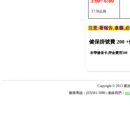
3:00~ 6:00
17:50止掛
注意:看報告‚拿藥‚
健保掛號費 200
+
未帶健保卡,押金費用500
Copyright © 2013 麗池診所
服務專線︰(03)561-5080 | 連絡我們︰
ri