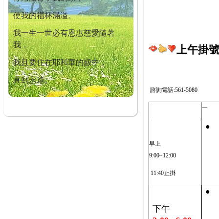
使我的福杯滿溢。
我一生一世必有恩惠慈愛隨著
我，
上午掛號截
我且要住在耶和華的殿中，
直到永遠。
諮詢電話:561-5080
一
●
早上
9:00~12:00
11:40止掛
●
下午