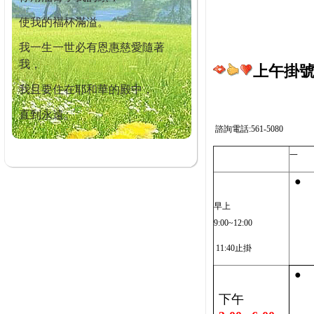
使我的福杯滿溢。
我一生一世必有恩惠慈愛隨著
我，
上午掛號截
我且要住在耶和華的殿中，
直到永遠。
諮詢電話:561-5080
一
●
早上
9:00~12:00
11:40止掛
●
下午