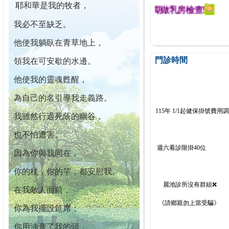
耶和華是我的牧者，
迄今已篩檢出1700位乳癌患者,提醒您定期做乳房檢查!
我必不至缺乏。
他使我躺臥在青草地上，
門診時間
領我在可安歇的水邊。
他使我的靈魂甦醒，
為自己的名引導我走義路。
115年 1/1起健保掛號費用
我雖然行過死蔭的幽谷，
也不怕遭害。
週六看診限掛40位
因為你與我同在，
你的杖，你的竿，都安慰我。
麗池診所沒有群組❌
在我敵人面前，
《請鄉親勿上當受騙》
你為我擺設筵席；
你用油膏了我的頭，