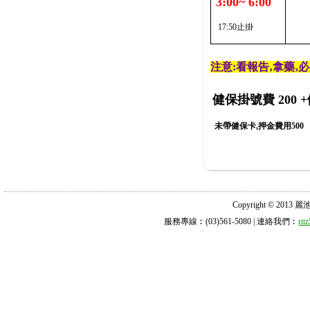
3:00~ 6:00
17:50止掛
注意:看報告‚拿藥‚
健保掛號費 200
+
未帶健保卡,押金費用500
Copyright © 2013 麗池診所
服務專線︰(03)561-5080 | 連絡我們︰
ri