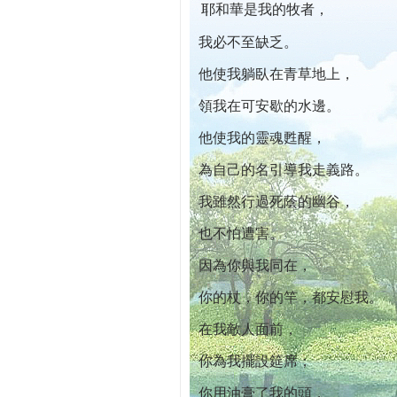
耶和華是我的牧者，
本院自開幕迄今已篩檢出1700位乳癌患者,提
我必不至缺乏。
他使我躺臥在青草地上，
領我在可安歇的水邊。
他使我的靈魂甦醒，
為自己的名引導我走義路。
我雖然行過死蔭的幽谷，
也不怕遭害。
因為你與我同在，
你的杖，你的竿，都安慰我。
在我敵人面前，
你為我擺設筵席；
你用油膏了我的頭，