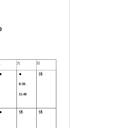
0
五
六
日
●
●
休
8:30-
11:40
●
休
休