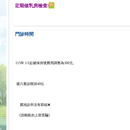
醒您定期做乳房檢查!
門診時間
115年 1/1起健保掛號費用調整為300元。
週六看診限掛40位
麗池診所沒有群組❌
《請鄉親勿上當受騙》