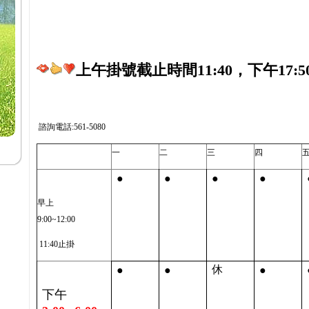
上午掛號截止時間11:40，下午17:5
諮詢電話:561-5080
一
二
三
四
●
●
●
●
早上
9:00~12:00
11:40止掛
●
●
●
休
下午