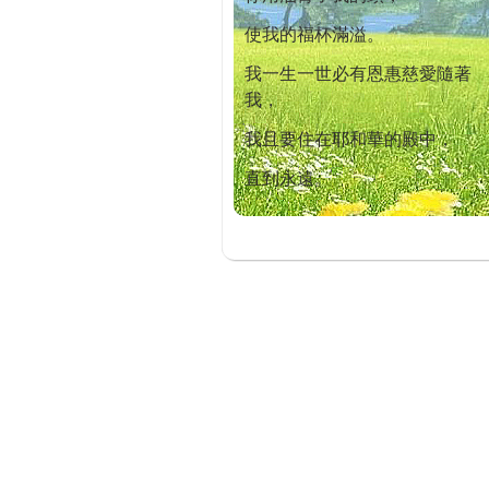
使我的福杯滿溢。
我一生一世必有恩惠慈愛隨著
我，
我且要住在耶和華的殿中，
直到永遠。