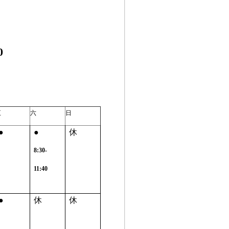
0
五
六
日
●
●
休
8:30-
11:40
●
休
休