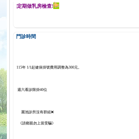
醒您定期做乳房檢查!
門診時間
115年 1/1起健保掛號費用調整為300元。
週六看診限掛40位
麗池診所沒有群組❌
《請鄉親勿上當受騙》