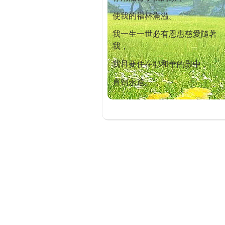
使我的福杯滿溢。
我一生一世必有恩惠慈愛隨著
我，
我且要住在耶和華的殿中，
直到永遠。