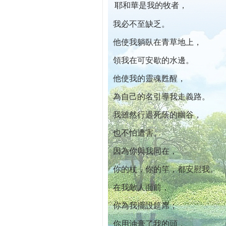
耶和華是我的牧者，
本院自開幕迄今已篩檢出1700位乳癌患者,提
我必不至缺乏。
他使我躺臥在青草地上，
領我在可安歇的水邊。
他使我的靈魂甦醒，
為自己的名引導我走義路。
我雖然行過死蔭的幽谷，
也不怕遭害。
因為你與我同在，
你的杖，你的竿，都安慰我。
在我敵人面前，
你為我擺設筵席；
你用油膏了我的頭，