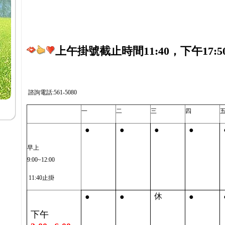
上午掛號截止時間11:40，下午17:5
諮詢電話:561-5080
一
二
三
四
●
●
●
●
早上
9:00~12:00
11:40止掛
●
●
●
休
下午