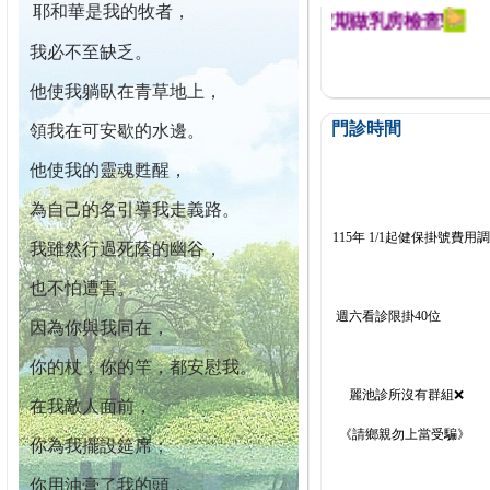
耶和華是我的牧者，
迄今已篩檢出1700位乳癌患者,提醒您定期做乳房檢查!
我必不至缺乏。
他使我躺臥在青草地上，
門診時間
領我在可安歇的水邊。
他使我的靈魂甦醒，
為自己的名引導我走義路。
115年 1/1起健保掛號費用
我雖然行過死蔭的幽谷，
也不怕遭害。
週六看診限掛40位
因為你與我同在，
你的杖，你的竿，都安慰我。
麗池診所沒有群組❌
在我敵人面前，
《請鄉親勿上當受騙》
你為我擺設筵席；
你用油膏了我的頭，