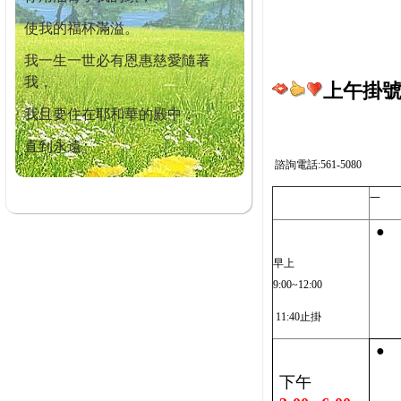
使我的福杯滿溢。
我一生一世必有恩惠慈愛隨著
我，
上午掛號截
我且要住在耶和華的殿中，
直到永遠。
諮詢電話:561-5080
一
●
早上
9:00~12:00
11:40止掛
●
下午