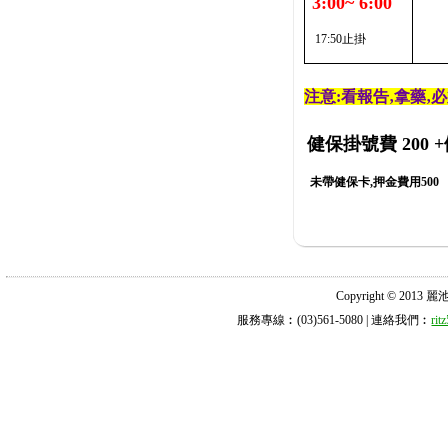
3:00~ 6:00
17:50止掛
注意:看報告‚拿藥‚
健保掛號費 200
+
未帶健保卡,押金費用500
Copyright © 2013 麗池診所
服務專線︰(03)561-5080 | 連絡我們︰
ri