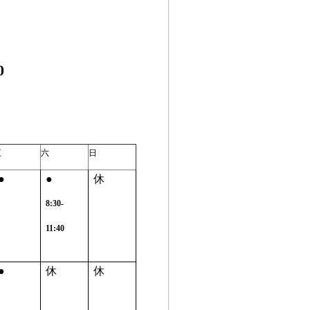
0
五
六
日
●
●
休
8:30-
11:40
●
休
休