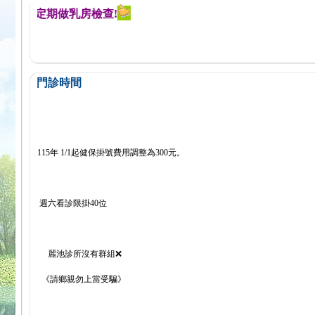
醒您定期做乳房檢查!
門診時間
115年 1/1起健保掛號費用調整為300元。
週六看診限掛40位
麗池診所沒有群組❌
《請鄉親勿上當受騙》