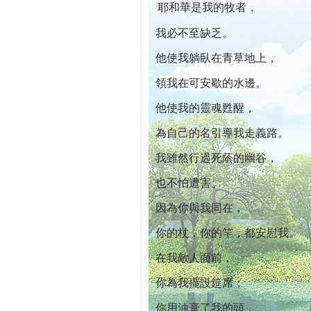
耶和華是我的牧者，
本院自開幕迄今已篩檢出1700位乳癌患者,提
我必不至缺乏。
他使我躺臥在青草地上，
領我在可安歇的水邊。
他使我的靈魂甦醒，
為自己的名引導我走義路。
我雖然行過死蔭的幽谷，
也不怕遭害。
因為你與我同在，
你的杖，你的竿，都安慰我。
在我敵人面前，
你為我擺設筵席；
你用油膏了我的頭，