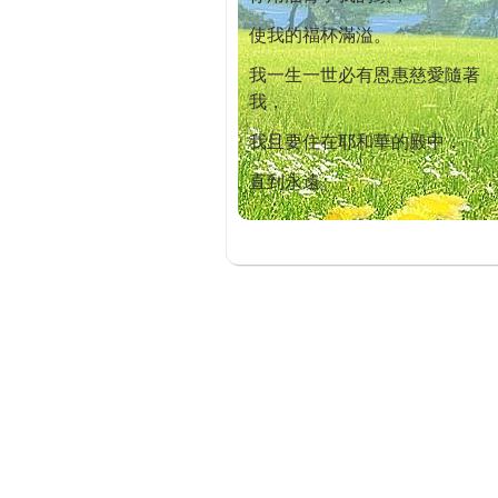
使我的福杯滿溢。
我一生一世必有恩惠慈愛隨著
我，
我且要住在耶和華的殿中，
直到永遠。