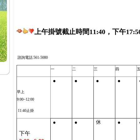
上午掛號截止時間11:40，下午17:5
諮詢電話:561-5080
一
二
三
四
●
●
●
●
早上
9:00~12:00
11:40止掛
●
●
●
休
下午