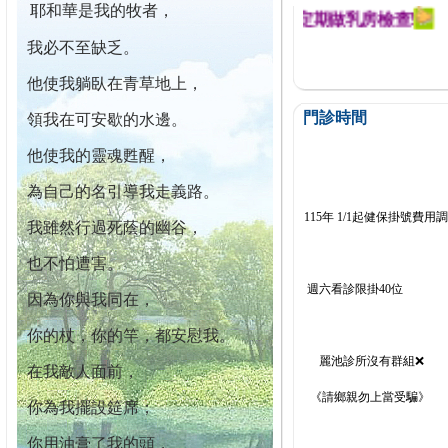
耶和華是我的牧者，
幕迄今已篩檢出1700位乳癌患者,提醒您定期做乳房檢查!
我必不至缺乏。
他使我躺臥在青草地上，
門診時間
領我在可安歇的水邊。
他使我的靈魂甦醒，
為自己的名引導我走義路。
115年 1/1起健保掛號費用
我雖然行過死蔭的幽谷，
也不怕遭害。
週六看診限掛40位
因為你與我同在，
你的杖，你的竿，都安慰我。
麗池診所沒有群組❌
在我敵人面前，
《請鄉親勿上當受騙》
你為我擺設筵席；
你用油膏了我的頭，