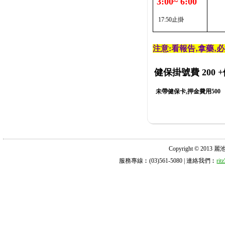
3:00~ 6:00
17:50止掛
注意:看報告‚拿藥‚
健保掛號費 200
+
未帶健保卡,押金費用500
Copyright © 2013 麗池診所
服務專線︰(03)561-5080 | 連絡我們︰
ri