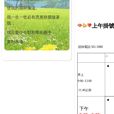
使我的福杯滿溢。
我一生一世必有恩惠慈愛隨著
我，
上午掛號截
我且要住在耶和華的殿中，
直到永遠。
諮詢電話:561-5080
一
●
早上
9:00~12:00
11:40止掛
●
下午