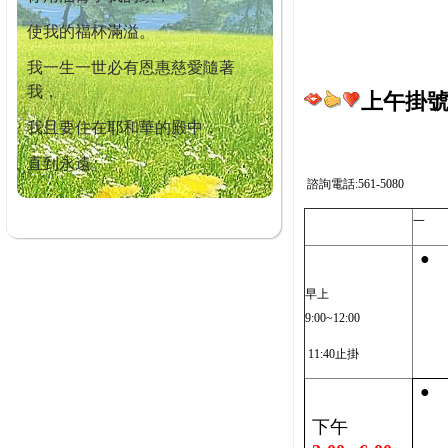
使我的福杯滿溢。
我一生一世必有恩惠慈愛隨著
我，
上午掛號截
我且要住在耶和華的殿中，
直到永遠。
諮詢電話:561-5080
一
●
早上
9:00~12:00
11:40止掛
●
下午