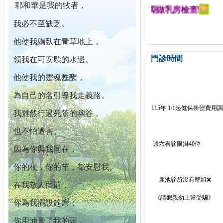
耶和華是我的牧者，
迄今已篩檢出1700位乳癌患者,提醒您定期做乳房檢查!
我必不至缺乏。
他使我躺臥在青草地上，
門診時間
領我在可安歇的水邊。
他使我的靈魂甦醒，
為自己的名引導我走義路。
115年 1/1起健保掛號費用
我雖然行過死蔭的幽谷，
也不怕遭害。
週六看診限掛40位
因為你與我同在，
你的杖，你的竿，都安慰我。
麗池診所沒有群組❌
在我敵人面前，
《請鄉親勿上當受騙》
你為我擺設筵席；
你用油膏了我的頭，