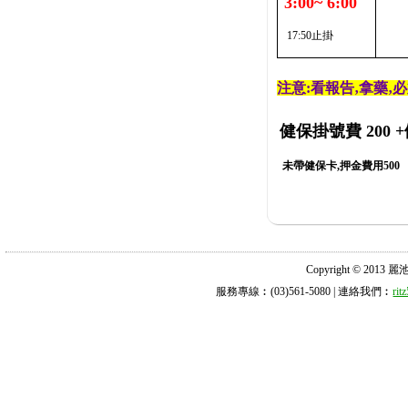
3:00~ 6:00
17:50止掛
注意:看報告‚拿藥‚
健保掛號費 200
+
未帶健保卡,押金費用500
Copyright © 2013 麗池診所
服務專線︰(03)561-5080 | 連絡我們︰
ri