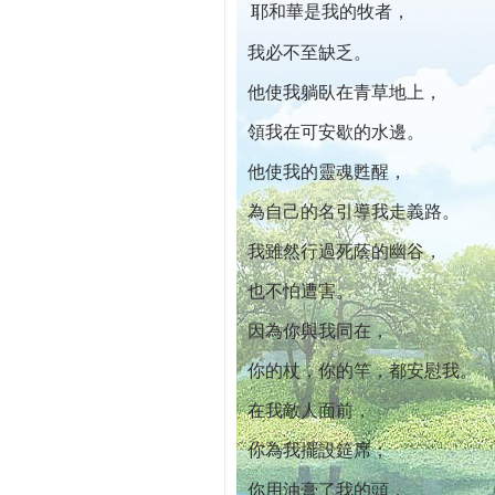
耶和華是我的牧者，
本院自開幕迄今已篩檢出1700位乳癌患者,提
我必不至缺乏。
他使我躺臥在青草地上，
領我在可安歇的水邊。
他使我的靈魂甦醒，
為自己的名引導我走義路。
我雖然行過死蔭的幽谷，
也不怕遭害。
因為你與我同在，
你的杖，你的竿，都安慰我。
在我敵人面前，
你為我擺設筵席；
你用油膏了我的頭，