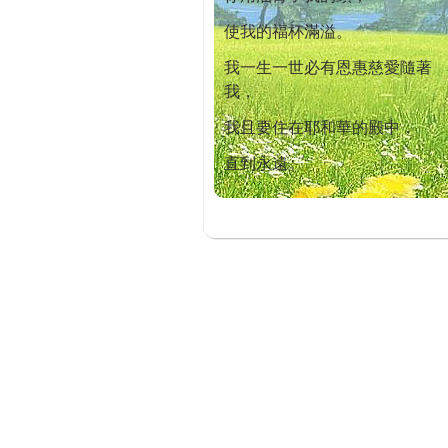
使我的福杯滿溢。
我一生一世必有恩惠慈愛隨著
我，
我且要住在耶和華的殿中，
直到永遠。