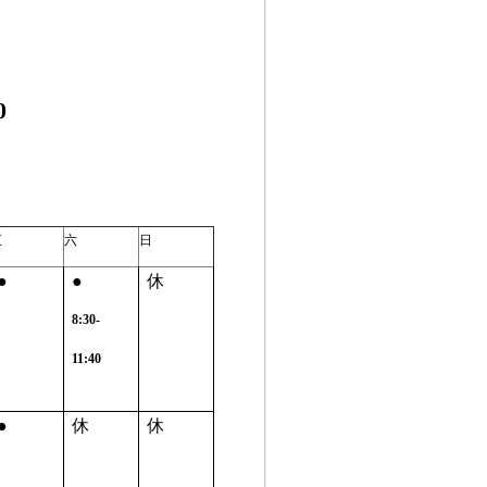
0
五
六
日
●
●
休
8:30-
11:40
●
休
休