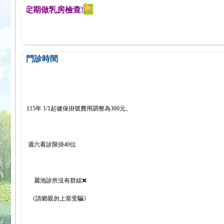
醒您定期做乳房檢查!
門診時間
115年 1/1起健保掛號費用調整為300元。
週六看診限掛40位
麗池診所沒有群組❌
《請鄉親勿上當受騙》