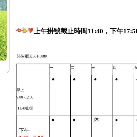
上午掛號截止時間11:40，下午17:5
諮詢電話:561-5080
一
二
三
四
●
●
●
●
早上
9:00~12:00
11:40止掛
●
●
●
休
下午