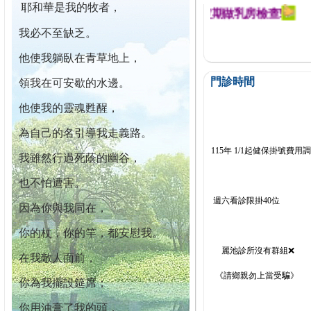
耶和華是我的牧者，
迄今已篩檢出1700位乳癌患者,提醒您定期做乳房檢查!
我必不至缺乏。
他使我躺臥在青草地上，
門診時間
領我在可安歇的水邊。
他使我的靈魂甦醒，
為自己的名引導我走義路。
115年 1/1起健保掛號費用
我雖然行過死蔭的幽谷，
也不怕遭害。
週六看診限掛40位
因為你與我同在，
你的杖，你的竿，都安慰我。
麗池診所沒有群組❌
在我敵人面前，
《請鄉親勿上當受騙》
你為我擺設筵席；
你用油膏了我的頭，