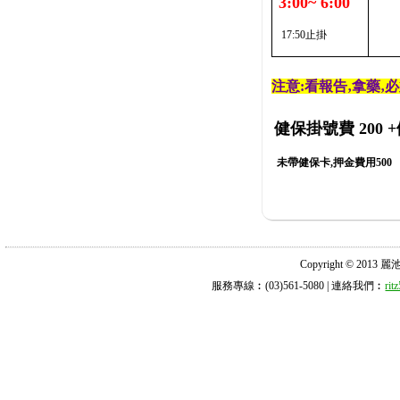
3:00~ 6:00
17:50止掛
注意:看報告‚拿藥‚
健保掛號費 200
+
未帶健保卡,押金費用500
Copyright © 2013 麗池診所
服務專線︰(03)561-5080 | 連絡我們︰
ri