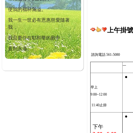
使我的福杯滿溢。
我一生一世必有恩惠慈愛隨著
我，
上午掛號截
我且要住在耶和華的殿中，
直到永遠。
諮詢電話:561-5080
一
●
早上
9:00~12:00
11:40止掛
●
下午