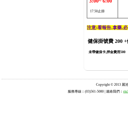
3:00~ 6:00
17:50止掛
注意:看報告‚拿藥‚
健保掛號費 200
+
未帶健保卡,押金費用500
Copyright © 2013 麗池診所
服務專線︰(03)561-5080 | 連絡我們︰
ri