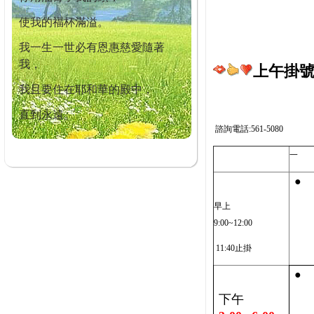
使我的福杯滿溢。
我一生一世必有恩惠慈愛隨著
我，
上午掛號截
我且要住在耶和華的殿中，
直到永遠。
諮詢電話:561-5080
一
●
早上
9:00~12:00
11:40止掛
●
下午