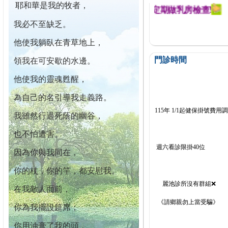
耶和華是我的牧者，
幕迄今已篩檢出1700位乳癌患者,提醒您定期做乳房檢查!
我必不至缺乏。
他使我躺臥在青草地上，
門診時間
領我在可安歇的水邊。
他使我的靈魂甦醒，
為自己的名引導我走義路。
115年 1/1起健保掛號費用
我雖然行過死蔭的幽谷，
也不怕遭害。
週六看診限掛40位
因為你與我同在，
你的杖，你的竿，都安慰我。
麗池診所沒有群組❌
在我敵人面前，
《請鄉親勿上當受騙》
你為我擺設筵席；
你用油膏了我的頭，