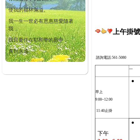
使我的福杯滿溢。
我一生一世必有恩惠慈愛隨著
我，
上午掛號截
我且要住在耶和華的殿中，
直到永遠。
諮詢電話:561-5080
一
●
早上
9:00~12:00
11:40止掛
●
下午