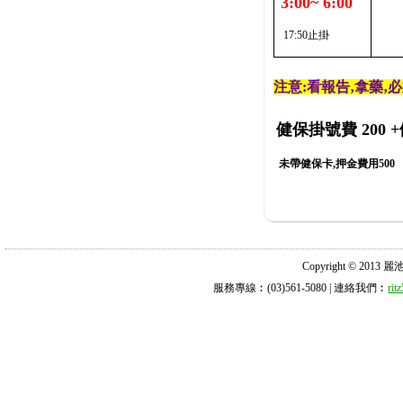
3:00~ 6:00
17:50止掛
注意:看報告‚拿藥‚
健保掛號費 200
+
未帶健保卡,押金費用500
Copyright © 2013 麗池診所
服務專線︰(03)561-5080 | 連絡我們︰
ri