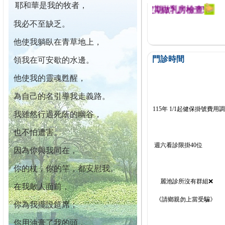
耶和華是我的牧者，
迄今已篩檢出1700位乳癌患者,提醒您定期做乳房檢查!
我必不至缺乏。
他使我躺臥在青草地上，
門診時間
領我在可安歇的水邊。
他使我的靈魂甦醒，
為自己的名引導我走義路。
115年 1/1起健保掛號費用
我雖然行過死蔭的幽谷，
也不怕遭害。
週六看診限掛40位
因為你與我同在，
你的杖，你的竿，都安慰我。
麗池診所沒有群組❌
在我敵人面前，
《請鄉親勿上當受騙》
你為我擺設筵席；
你用油膏了我的頭，