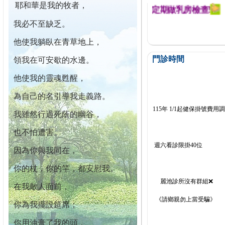
耶和華是我的牧者，
幕迄今已篩檢出1700位乳癌患者,提醒您定期做乳房檢查!
我必不至缺乏。
他使我躺臥在青草地上，
門診時間
領我在可安歇的水邊。
他使我的靈魂甦醒，
為自己的名引導我走義路。
115年 1/1起健保掛號費用
我雖然行過死蔭的幽谷，
也不怕遭害。
週六看診限掛40位
因為你與我同在，
你的杖，你的竿，都安慰我。
麗池診所沒有群組❌
在我敵人面前，
《請鄉親勿上當受騙》
你為我擺設筵席；
你用油膏了我的頭，