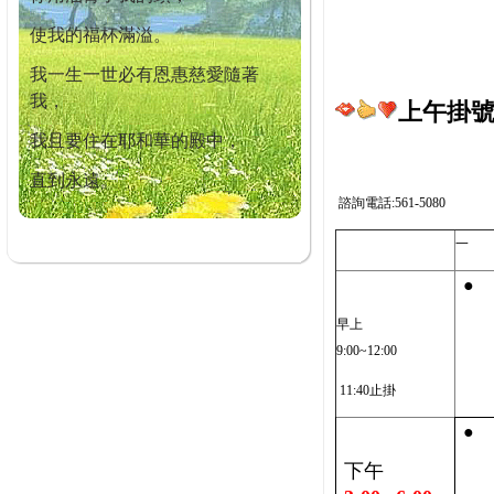
使我的福杯滿溢。
我一生一世必有恩惠慈愛隨著
我，
上午掛號截
我且要住在耶和華的殿中，
直到永遠。
諮詢電話:561-5080
一
●
早上
9:00~12:00
11:40止掛
●
下午