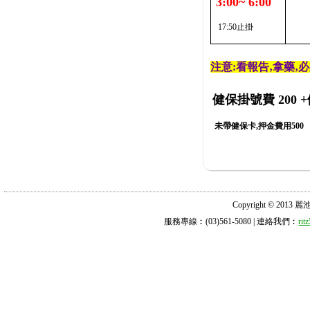
3:00~ 6:00
17:50止掛
注意:看報告‚拿藥‚
健保掛號費 200
+
未帶健保卡,押金費用500
Copyright © 2013 麗池診所
服務專線︰(03)561-5080 | 連絡我們︰
ri