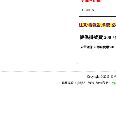
3:00~ 6:00
17:50止掛
注意:看報告‚拿藥‚
健保掛號費 200
+
未帶健保卡,押金費用500
Copyright © 2013 麗池診所
服務專線︰(03)561-5080 | 連絡我們︰
ri