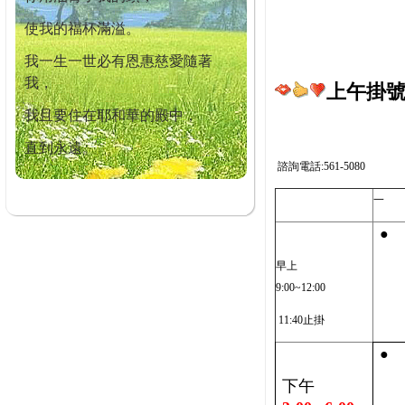
使我的福杯滿溢。
我一生一世必有恩惠慈愛隨著
我，
上午掛號截
我且要住在耶和華的殿中，
直到永遠。
諮詢電話:561-5080
一
●
早上
9:00~12:00
11:40止掛
●
下午