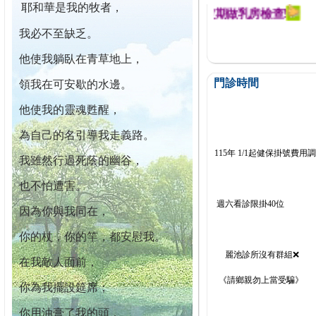
耶和華是我的牧者，
迄今已篩檢出1700位乳癌患者,提醒您定期做乳房檢查!
我必不至缺乏。
他使我躺臥在青草地上，
門診時間
領我在可安歇的水邊。
他使我的靈魂甦醒，
為自己的名引導我走義路。
115年 1/1起健保掛號費用
我雖然行過死蔭的幽谷，
也不怕遭害。
週六看診限掛40位
因為你與我同在，
你的杖，你的竿，都安慰我。
麗池診所沒有群組❌
在我敵人面前，
《請鄉親勿上當受騙》
你為我擺設筵席；
你用油膏了我的頭，