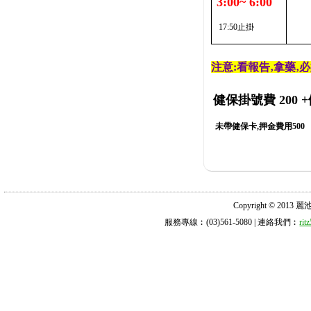
3:00~ 6:00
17:50止掛
注意:看報告‚拿藥‚
健保掛號費 200
+
未帶健保卡,押金費用500
Copyright © 2013 麗池診所
服務專線︰(03)561-5080 | 連絡我們︰
ri