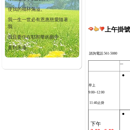
使我的福杯滿溢。
我一生一世必有恩惠慈愛隨著
我，
上午掛號截
我且要住在耶和華的殿中，
直到永遠。
諮詢電話:561-5080
一
●
早上
9:00~12:00
11:40止掛
●
下午