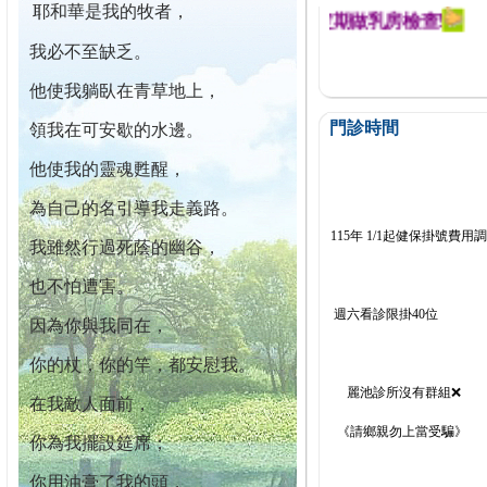
耶和華是我的牧者，
迄今已篩檢出1700位乳癌患者,提醒您定期做乳房檢查!
我必不至缺乏。
他使我躺臥在青草地上，
門診時間
領我在可安歇的水邊。
他使我的靈魂甦醒，
為自己的名引導我走義路。
115年 1/1起健保掛號費用
我雖然行過死蔭的幽谷，
也不怕遭害。
週六看診限掛40位
因為你與我同在，
你的杖，你的竿，都安慰我。
麗池診所沒有群組❌
在我敵人面前，
《請鄉親勿上當受騙》
你為我擺設筵席；
你用油膏了我的頭，