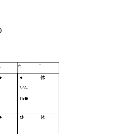
0
五
六
日
●
●
休
8:30-
11:40
●
休
休