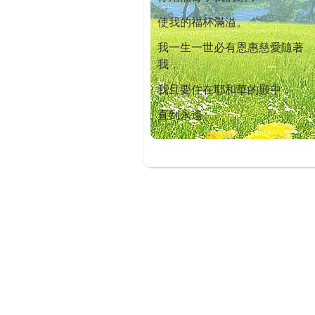
使我的福杯滿溢。
我一生一世必有恩惠慈愛隨著
我，
我且要住在耶和華的殿中，
直到永遠。