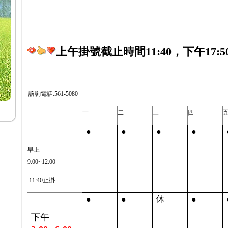
上午掛號截止時間11:40，下午17:5
諮詢電話:561-5080
一
二
三
四
●
●
●
●
早上
9:00~12:00
11:40止掛
●
●
●
休
下午