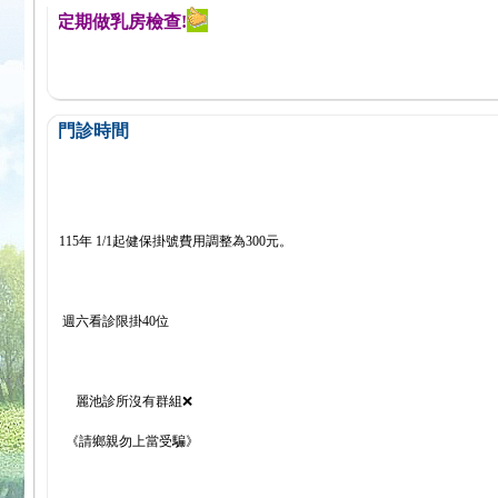
醒您定期做乳房檢查!
門診時間
115年 1/1起健保掛號費用調整為300元。
週六看診限掛40位
麗池診所沒有群組❌
《請鄉親勿上當受騙》