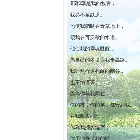
耶和華是我的牧者，
本院自開幕迄今已篩檢出1700位乳癌患者,提
我必不至缺乏。
他使我躺臥在青草地上，
領我在可安歇的水邊。
他使我的靈魂甦醒，
為自己的名引導我走義路。
我雖然行過死蔭的幽谷，
也不怕遭害。
因為你與我同在，
你的杖，你的竿，都安慰我。
在我敵人面前，
你為我擺設筵席；
你用油膏了我的頭，