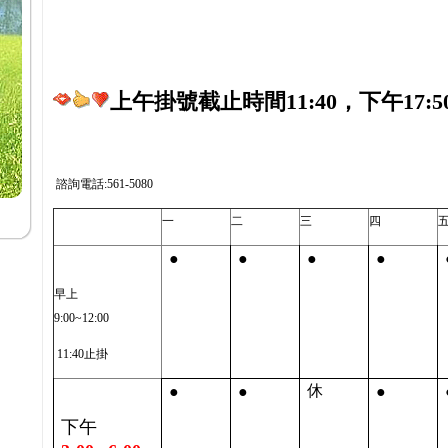
上午掛號截止時間11:40，下午17:5
諮詢電話:561-5080
一
二
三
四
●
●
●
●
早上
9:00~12:00
11:40止掛
●
●
●
休
下午