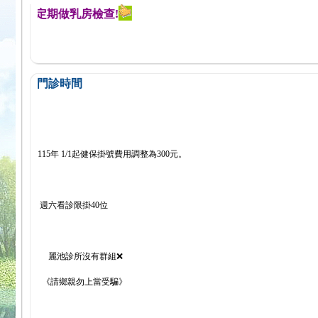
醒您定期做乳房檢查!
門診時間
115年 1/1起健保掛號費用調整為300元。
週六看診限掛40位
麗池診所沒有群組❌
《請鄉親勿上當受騙》