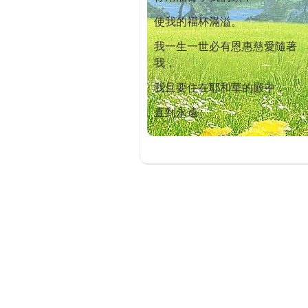
使我的福杯滿溢。
我一生一世必有恩惠慈愛隨著
我，
我且要住在耶和華的殿中，
直到永遠。