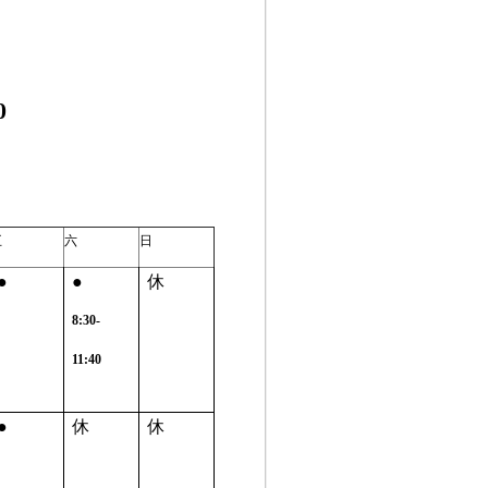
0
五
六
日
●
●
休
8:30-
11:40
●
休
休