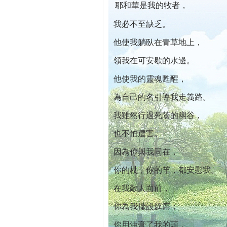
耶和華是我的牧者，
本院自開幕迄今已篩檢出1700位乳癌患者,提
我必不至缺乏。
他使我躺臥在青草地上，
領我在可安歇的水邊。
他使我的靈魂甦醒，
為自己的名引導我走義路。
我雖然行過死蔭的幽谷，
也不怕遭害。
因為你與我同在，
你的杖，你的竿，都安慰我。
在我敵人面前，
你為我擺設筵席；
你用油膏了我的頭，