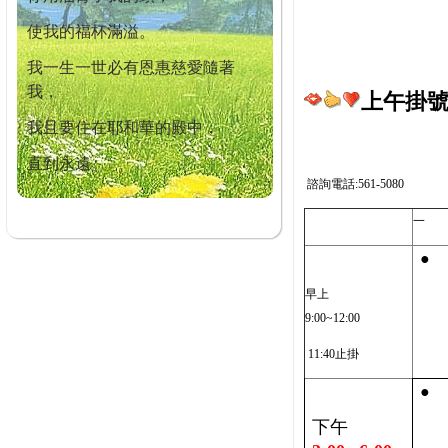
使我的福杯滿溢。
我一生一世必有恩惠慈愛隨著
我，
上午掛號截
我且要住在耶和華的殿中，
直到永遠。
諮詢電話:561-5080
一
●
早上
9:00~12:00
11:40止掛
●
下午