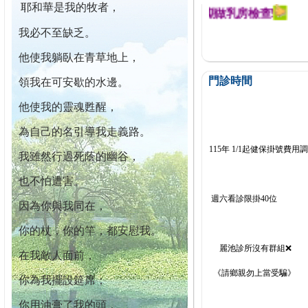
耶和華是我的牧者，
迄今已篩檢出1700位乳癌患者,提醒您定期做乳房檢查!
我必不至缺乏。
他使我躺臥在青草地上，
門診時間
領我在可安歇的水邊。
他使我的靈魂甦醒，
為自己的名引導我走義路。
115年 1/1起健保掛號費用
我雖然行過死蔭的幽谷，
也不怕遭害。
週六看診限掛40位
因為你與我同在，
你的杖，你的竿，都安慰我。
麗池診所沒有群組❌
在我敵人面前，
《請鄉親勿上當受騙》
你為我擺設筵席；
你用油膏了我的頭，