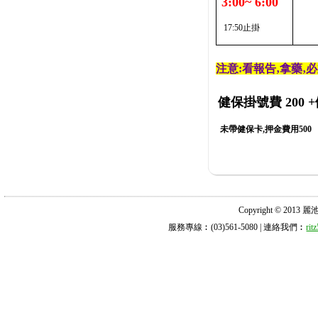
3:00~ 6:00
17:50止掛
注意:看報告‚拿藥‚
健保掛號費 200
+
未帶健保卡,押金費用500
Copyright © 2013 麗池診所
服務專線︰(03)561-5080 | 連絡我們︰
ri