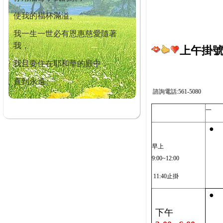
使我的福杯滿溢。
我一生一世必有恩惠慈愛隨著
我，
上午掛號截
我且要住在耶和華的殿中，
直到永遠。
諮詢電話:561-5080
一
●
早上
9:00~12:00
11:40止掛
●
下午