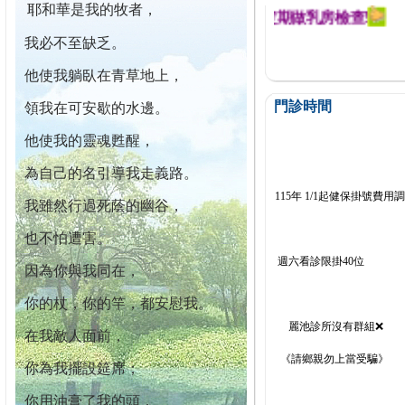
耶和華是我的牧者，
迄今已篩檢出1700位乳癌患者,提醒您定期做乳房檢查!
我必不至缺乏。
他使我躺臥在青草地上，
門診時間
領我在可安歇的水邊。
他使我的靈魂甦醒，
為自己的名引導我走義路。
115年 1/1起健保掛號費用
我雖然行過死蔭的幽谷，
也不怕遭害。
週六看診限掛40位
因為你與我同在，
你的杖，你的竿，都安慰我。
麗池診所沒有群組❌
在我敵人面前，
《請鄉親勿上當受騙》
你為我擺設筵席；
你用油膏了我的頭，