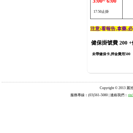
3:00~ 6:00
17:50止掛
注意:看報告‚拿藥‚
健保掛號費 200
+
未帶健保卡,押金費用500
Copyright © 2013 麗池診所
服務專線︰(03)561-5080 | 連絡我們︰
ri