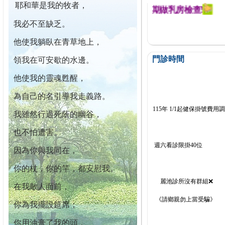
耶和華是我的牧者，
迄今已篩檢出1700位乳癌患者,提醒您定期做乳房檢查!
我必不至缺乏。
他使我躺臥在青草地上，
門診時間
領我在可安歇的水邊。
他使我的靈魂甦醒，
為自己的名引導我走義路。
115年 1/1起健保掛號費用
我雖然行過死蔭的幽谷，
也不怕遭害。
週六看診限掛40位
因為你與我同在，
你的杖，你的竿，都安慰我。
麗池診所沒有群組❌
在我敵人面前，
《請鄉親勿上當受騙》
你為我擺設筵席；
你用油膏了我的頭，