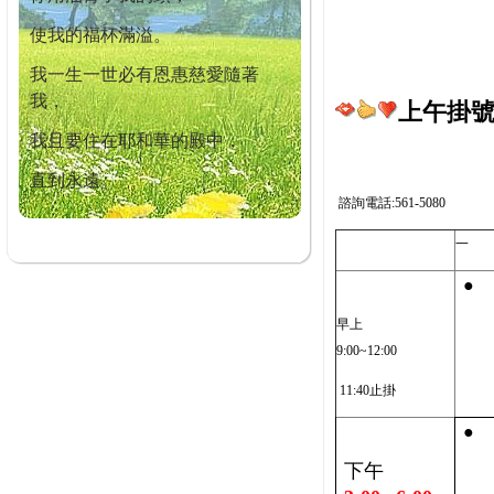
使我的福杯滿溢。
我一生一世必有恩惠慈愛隨著
我，
上午掛號截
我且要住在耶和華的殿中，
直到永遠。
諮詢電話:561-5080
一
●
早上
9:00~12:00
11:40止掛
●
下午