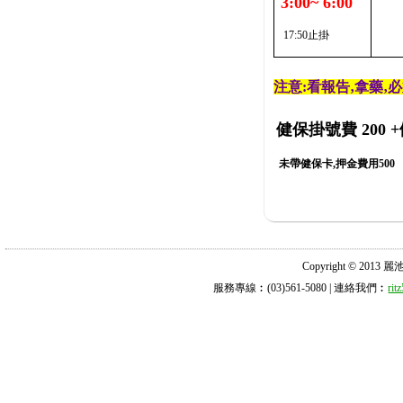
3:00~ 6:00
17:50止掛
注意:看報告‚拿藥‚
健保掛號費 200
+
未帶健保卡,押金費用500
Copyright © 2013 麗池診所
服務專線︰(03)561-5080 | 連絡我們︰
ri