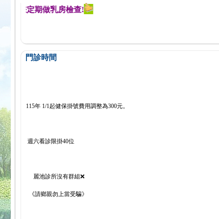
醒您定期做乳房檢查!
門診時間
115年 1/1起健保掛號費用調整為300元。
週六看診限掛40位
麗池診所沒有群組❌
《請鄉親勿上當受騙》