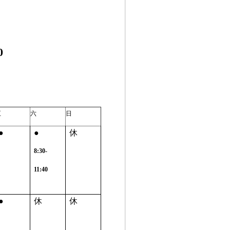
0
五
六
日
●
●
休
8:30-
11:40
●
休
休