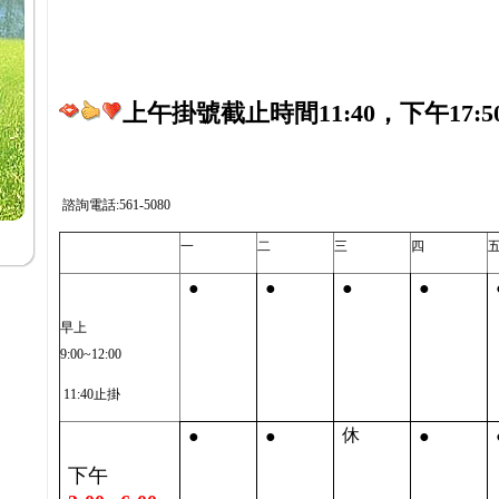
上午掛號截止時間11:40，下午17:5
諮詢電話:561-5080
一
二
三
四
●
●
●
●
早上
9:00~12:00
11:40止掛
●
●
●
休
下午