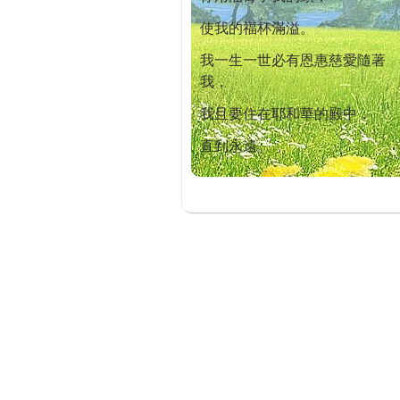
使我的福杯滿溢。
我一生一世必有恩惠慈愛隨著
我，
我且要住在耶和華的殿中，
直到永遠。