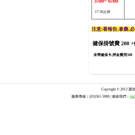
3:00~ 6:00
17:50止掛
注意:看報告‚拿藥‚
健保掛號費 200
+
未帶健保卡,押金費用500
Copyright © 2013 麗池診所
服務專線︰(03)561-5080 | 連絡我們︰
ri