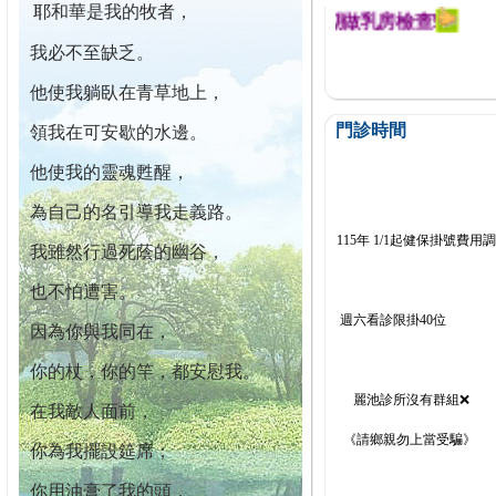
耶和華是我的牧者，
今已篩檢出1700位乳癌患者,提醒您定期做乳房檢查!
我必不至缺乏。
他使我躺臥在青草地上，
門診時間
領我在可安歇的水邊。
他使我的靈魂甦醒，
為自己的名引導我走義路。
115年 1/1起健保掛號費用
我雖然行過死蔭的幽谷，
也不怕遭害。
週六看診限掛40位
因為你與我同在，
你的杖，你的竿，都安慰我。
麗池診所沒有群組❌
在我敵人面前，
《請鄉親勿上當受騙》
你為我擺設筵席；
你用油膏了我的頭，