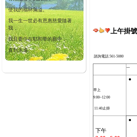
使我的福杯滿溢。
我一生一世必有恩惠慈愛隨著
我，
上午掛號截
我且要住在耶和華的殿中，
直到永遠。
諮詢電話:561-5080
一
●
早上
9:00~12:00
11:40止掛
●
下午