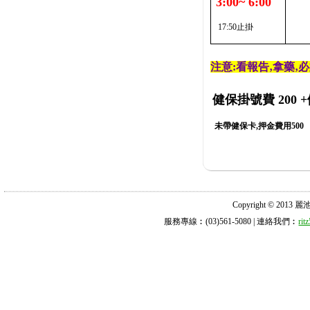
3:00~ 6:00
17:50止掛
注意:看報告‚拿藥‚
健保掛號費 200
+
未帶健保卡,押金費用500
Copyright © 2013 麗池診所
服務專線︰(03)561-5080 | 連絡我們︰
ri