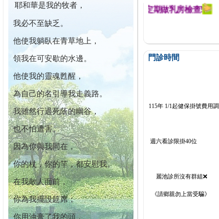
耶和華是我的牧者，
幕迄今已篩檢出1700位乳癌患者,提醒您定期做乳房檢查!
我必不至缺乏。
他使我躺臥在青草地上，
門診時間
領我在可安歇的水邊。
他使我的靈魂甦醒，
為自己的名引導我走義路。
115年 1/1起健保掛號費用
我雖然行過死蔭的幽谷，
也不怕遭害。
週六看診限掛40位
因為你與我同在，
你的杖，你的竿，都安慰我。
麗池診所沒有群組❌
在我敵人面前，
《請鄉親勿上當受騙》
你為我擺設筵席；
你用油膏了我的頭，