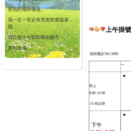
使我的福杯滿溢。
我一生一世必有恩惠慈愛隨著
我，
上午掛號截
我且要住在耶和華的殿中，
直到永遠。
諮詢電話:561-5080
一
●
早上
9:00~12:00
11:40止掛
●
下午