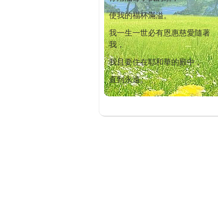
使我的福杯滿溢。
我一生一世必有恩惠慈愛隨著
我，
我且要住在耶和華的殿中，
直到永遠。