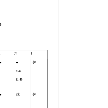
0
五
六
日
●
●
休
8:30-
11:40
●
休
休