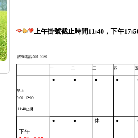
上午掛號截止時間11:40，下午17:5
諮詢電話:561-5080
一
二
三
四
●
●
●
●
早上
9:00~12:00
11:40止掛
●
●
●
休
下午