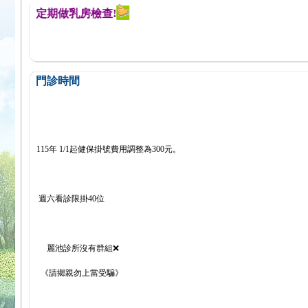
醒您定期做乳房檢查!
門診時間
115年 1/1起健保掛號費用調整為300元。
週六看診限掛40位
麗池診所沒有群組❌
《請鄉親勿上當受騙》