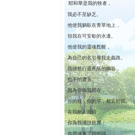
耶和華是我的牧者，
本院自開幕迄今已篩檢出1700位乳癌患者,提
我必不至缺乏。
他使我躺臥在青草地上，
領我在可安歇的水邊。
他使我的靈魂甦醒，
為自己的名引導我走義路。
我雖然行過死蔭的幽谷，
也不怕遭害。
因為你與我同在，
你的杖，你的竿，都安慰我。
在我敵人面前，
你為我擺設筵席；
你用油膏了我的頭，