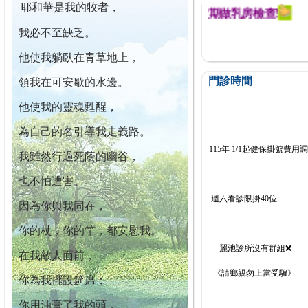
耶和華是我的牧者，
迄今已篩檢出1700位乳癌患者,提醒您定期做乳房檢查!
我必不至缺乏。
他使我躺臥在青草地上，
門診時間
領我在可安歇的水邊。
他使我的靈魂甦醒，
為自己的名引導我走義路。
115年 1/1起健保掛號費用
我雖然行過死蔭的幽谷，
也不怕遭害。
週六看診限掛40位
因為你與我同在，
你的杖，你的竿，都安慰我。
麗池診所沒有群組❌
在我敵人面前，
《請鄉親勿上當受騙》
你為我擺設筵席；
你用油膏了我的頭，