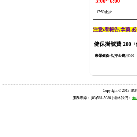
3:00~ 6:00
17:50止掛
注意:看報告‚拿藥‚
健保掛號費 200
+
未帶健保卡,押金費用500
Copyright © 2013 麗池診所
服務專線︰(03)561-5080 | 連絡我們︰
ri