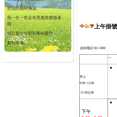
使我的福杯滿溢。
我一生一世必有恩惠慈愛隨著
我，
上午掛號截
我且要住在耶和華的殿中，
直到永遠。
諮詢電話:561-5080
一
●
早上
9:00~12:00
11:40止掛
●
下午