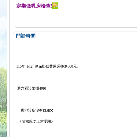
醒您定期做乳房檢查!
門診時間
115年 1/1起健保掛號費用調整為300元。
週六看診限掛40位
麗池診所沒有群組❌
《請鄉親勿上當受騙》