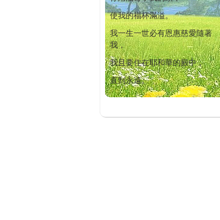
使我的福杯滿溢。
我一生一世必有恩惠慈愛隨著
我，
我且要住在耶和華的殿中，
直到永遠。