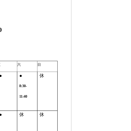
0
五
六
日
●
●
休
8:30-
11:40
●
休
休