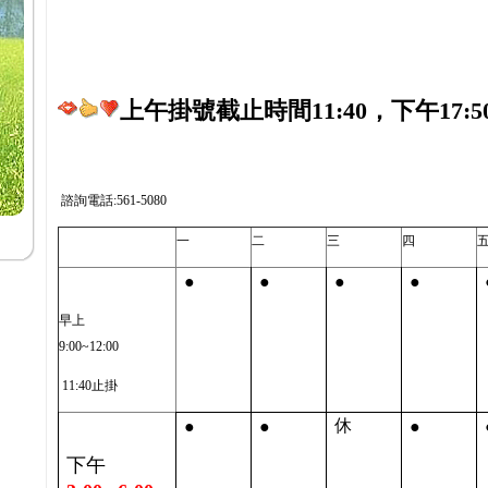
上午掛號截止時間11:40，下午17:5
諮詢電話:561-5080
一
二
三
四
●
●
●
●
早上
9:00~12:00
11:40止掛
●
●
●
休
下午