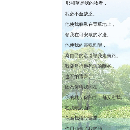
耶和華是我的牧者，
本院自開幕迄今已篩檢出1700位乳癌患者,提
我必不至缺乏。
他使我躺臥在青草地上，
領我在可安歇的水邊。
他使我的靈魂甦醒，
為自己的名引導我走義路。
我雖然行過死蔭的幽谷，
也不怕遭害。
因為你與我同在，
你的杖，你的竿，都安慰我。
在我敵人面前，
你為我擺設筵席；
你用油膏了我的頭，