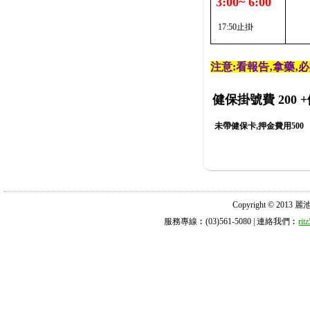
3:00~ 6:00
17:50止掛
注意:看報告‚拿藥‚
健保掛號費 200
+
未帶健保卡,押金費用500
Copyright © 2013 麗池診所
服務專線︰(03)561-5080 | 連絡我們︰
ri