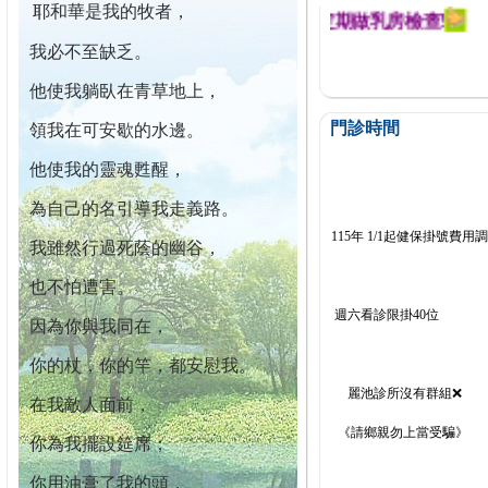
耶和華是我的牧者，
迄今已篩檢出1700位乳癌患者,提醒您定期做乳房檢查!
我必不至缺乏。
他使我躺臥在青草地上，
門診時間
領我在可安歇的水邊。
他使我的靈魂甦醒，
為自己的名引導我走義路。
115年 1/1起健保掛號費用
我雖然行過死蔭的幽谷，
也不怕遭害。
週六看診限掛40位
因為你與我同在，
你的杖，你的竿，都安慰我。
麗池診所沒有群組❌
在我敵人面前，
《請鄉親勿上當受騙》
你為我擺設筵席；
你用油膏了我的頭，