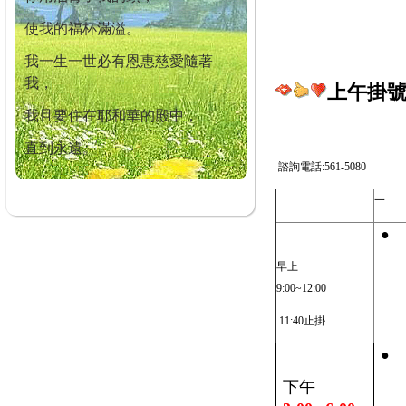
使我的福杯滿溢。
我一生一世必有恩惠慈愛隨著
我，
上午掛號截
我且要住在耶和華的殿中，
直到永遠。
諮詢電話:561-5080
一
●
早上
9:00~12:00
11:40止掛
●
下午