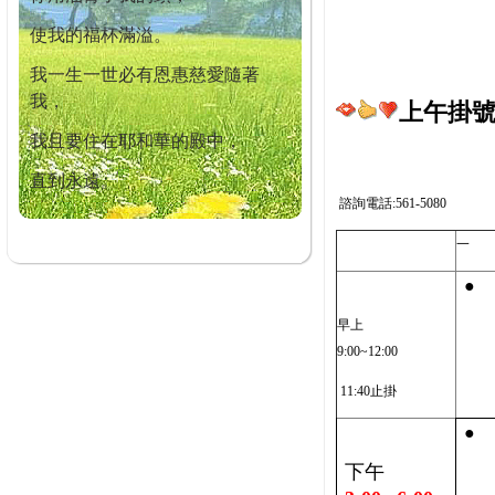
使我的福杯滿溢。
我一生一世必有恩惠慈愛隨著
我，
上午掛號截
我且要住在耶和華的殿中，
直到永遠。
諮詢電話:561-5080
一
●
早上
9:00~12:00
11:40止掛
●
下午