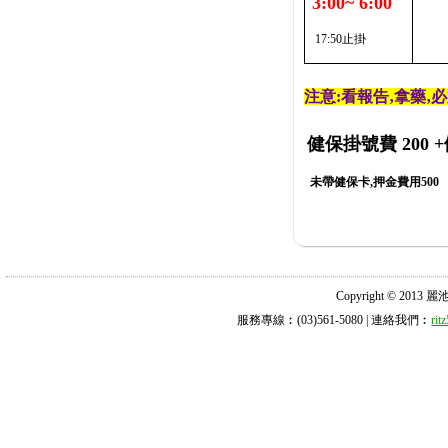
3:00~ 6:00
17:50止掛
注意:看報告‚拿藥‚
健保掛號費 200
+
未帶健保卡,押金費用500
Copyright © 2013 麗池診所
服務專線︰(03)561-5080 | 連絡我們︰
ri