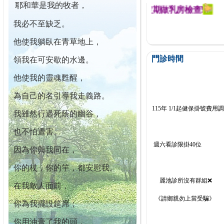
耶和華是我的牧者，
迄今已篩檢出1700位乳癌患者,提醒您定期做乳房檢查!
我必不至缺乏。
他使我躺臥在青草地上，
門診時間
領我在可安歇的水邊。
他使我的靈魂甦醒，
為自己的名引導我走義路。
115年 1/1起健保掛號費用
我雖然行過死蔭的幽谷，
也不怕遭害。
週六看診限掛40位
因為你與我同在，
你的杖，你的竿，都安慰我。
麗池診所沒有群組❌
在我敵人面前，
《請鄉親勿上當受騙》
你為我擺設筵席；
你用油膏了我的頭，