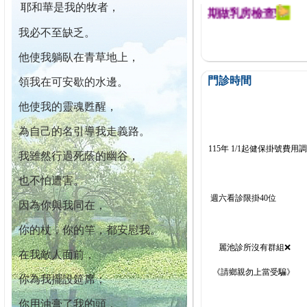
耶和華是我的牧者，
迄今已篩檢出1700位乳癌患者,提醒您定期做乳房檢查!
我必不至缺乏。
他使我躺臥在青草地上，
門診時間
領我在可安歇的水邊。
他使我的靈魂甦醒，
為自己的名引導我走義路。
115年 1/1起健保掛號費用
我雖然行過死蔭的幽谷，
也不怕遭害。
週六看診限掛40位
因為你與我同在，
你的杖，你的竿，都安慰我。
麗池診所沒有群組❌
在我敵人面前，
《請鄉親勿上當受騙》
你為我擺設筵席；
你用油膏了我的頭，