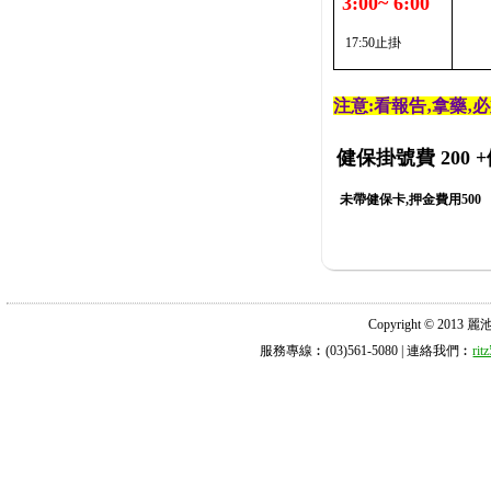
3:00~ 6:00
17:50止掛
注意:看報告‚拿藥‚
健保掛號費 200
+
未帶健保卡,押金費用500
Copyright © 2013 麗池診所
服務專線︰(03)561-5080 | 連絡我們︰
ri