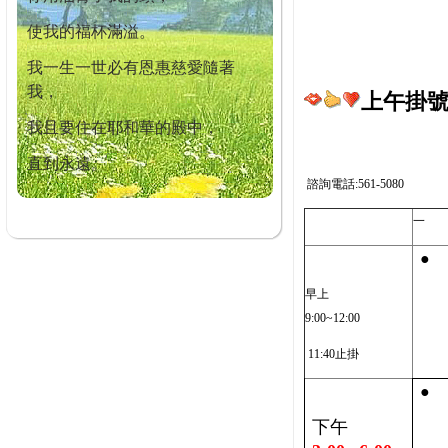
使我的福杯滿溢。
我一生一世必有恩惠慈愛隨著
我，
上午掛號截
我且要住在耶和華的殿中，
直到永遠。
諮詢電話:561-5080
一
●
早上
9:00~12:00
11:40止掛
●
下午