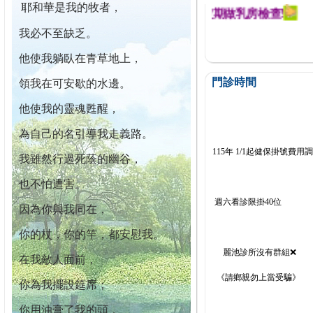
耶和華是我的牧者，
迄今已篩檢出1700位乳癌患者,提醒您定期做乳房檢查!
我必不至缺乏。
他使我躺臥在青草地上，
門診時間
領我在可安歇的水邊。
他使我的靈魂甦醒，
為自己的名引導我走義路。
115年 1/1起健保掛號費用
我雖然行過死蔭的幽谷，
也不怕遭害。
週六看診限掛40位
因為你與我同在，
你的杖，你的竿，都安慰我。
麗池診所沒有群組❌
在我敵人面前，
《請鄉親勿上當受騙》
你為我擺設筵席；
你用油膏了我的頭，