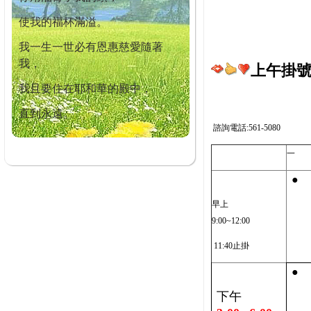
使我的福杯滿溢。
我一生一世必有恩惠慈愛隨著
我，
上午掛號截
我且要住在耶和華的殿中，
直到永遠。
諮詢電話:561-5080
一
●
早上
9:00~12:00
11:40止掛
●
下午