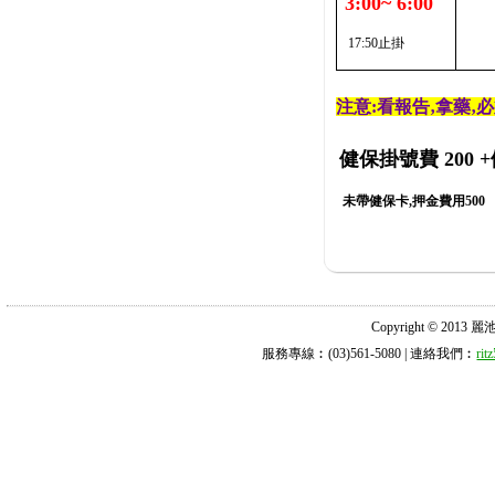
3:00~ 6:00
17:50止掛
注意:看報告‚拿藥‚
健保掛號費 200
+
未帶健保卡,押金費用500
Copyright © 2013 麗池診所
服務專線︰(03)561-5080 | 連絡我們︰
ri