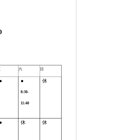
0
五
六
日
●
●
休
8:30-
11:40
●
休
休