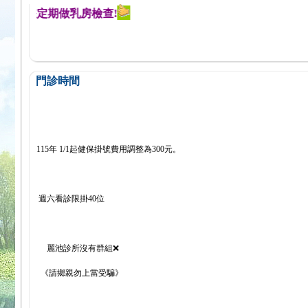
醒您定期做乳房檢查!
門診時間
115年 1/1起健保掛號費用調整為300元。
週六看診限掛40位
麗池診所沒有群組❌
《請鄉親勿上當受騙》