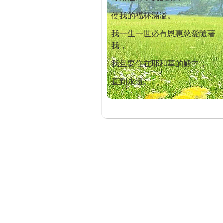
使我的福杯滿溢。
我一生一世必有恩惠慈愛隨著
我，
我且要住在耶和華的殿中，
直到永遠。