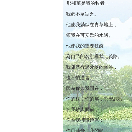
耶和華是我的牧者，
本院自開幕迄今已篩檢出1700位乳癌患者,提
我必不至缺乏。
他使我躺臥在青草地上，
領我在可安歇的水邊。
他使我的靈魂甦醒，
為自己的名引導我走義路。
我雖然行過死蔭的幽谷，
也不怕遭害。
因為你與我同在，
你的杖，你的竿，都安慰我。
在我敵人面前，
你為我擺設筵席；
你用油膏了我的頭，