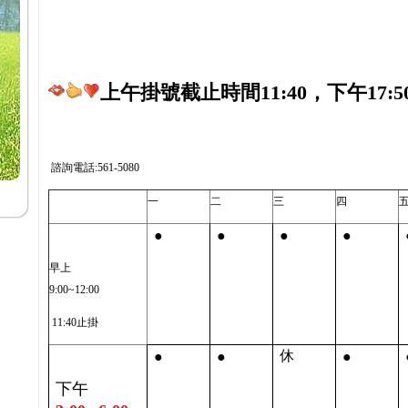
上午掛號截止時間11:40，下午17:5
諮詢電話:561-5080
一
二
三
四
●
●
●
●
早上
9:00~12:00
11:40止掛
●
●
●
休
下午