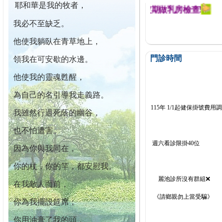
耶和華是我的牧者，
迄今已篩檢出1700位乳癌患者,提醒您定期做乳房檢查!
我必不至缺乏。
他使我躺臥在青草地上，
門診時間
領我在可安歇的水邊。
他使我的靈魂甦醒，
為自己的名引導我走義路。
115年 1/1起健保掛號費用
我雖然行過死蔭的幽谷，
也不怕遭害。
週六看診限掛40位
因為你與我同在，
你的杖，你的竿，都安慰我。
麗池診所沒有群組❌
在我敵人面前，
《請鄉親勿上當受騙》
你為我擺設筵席；
你用油膏了我的頭，