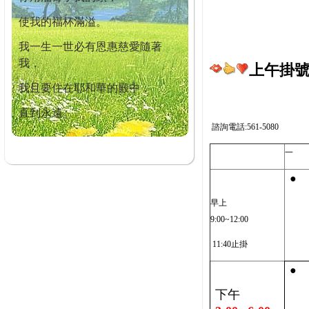
使我的福杯滿溢。
我一生一世必有恩惠慈愛隨著
我，
上午掛號截
我且要住在耶和華的殿中，
直到永遠。
諮詢電話:561-5080
一
●
早上
9:00~12:00
11:40止掛
●
下午