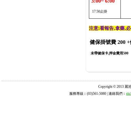
3:00~ 6:00
17:50止掛
注意:看報告‚拿藥‚
健保掛號費 200
+
未帶健保卡,押金費用500
Copyright © 2013 麗池診所
服務專線︰(03)561-5080 | 連絡我們︰
ri