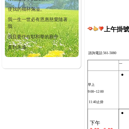
使我的福杯滿溢。
我一生一世必有恩惠慈愛隨著
我，
上午掛號截
我且要住在耶和華的殿中，
直到永遠。
諮詢電話:561-5080
一
●
早上
9:00~12:00
11:40止掛
●
下午