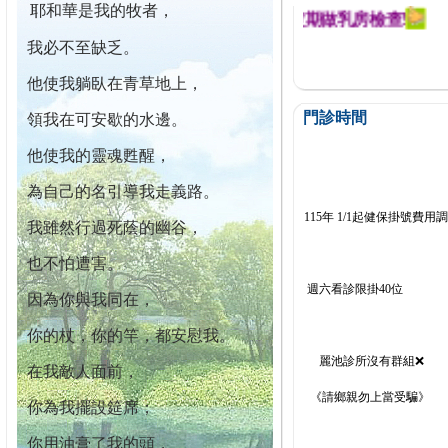
耶和華是我的牧者，
迄今已篩檢出1700位乳癌患者,提醒您定期做乳房檢查!
我必不至缺乏。
他使我躺臥在青草地上，
門診時間
領我在可安歇的水邊。
他使我的靈魂甦醒，
為自己的名引導我走義路。
115年 1/1起健保掛號費用
我雖然行過死蔭的幽谷，
也不怕遭害。
週六看診限掛40位
因為你與我同在，
你的杖，你的竿，都安慰我。
麗池診所沒有群組❌
在我敵人面前，
《請鄉親勿上當受騙》
你為我擺設筵席；
你用油膏了我的頭，