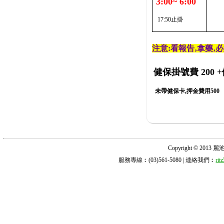
3:00~ 6:00
17:50止掛
注意:看報告‚拿藥‚
健保掛號費 200
+
未帶健保卡,押金費用500
Copyright © 2013 麗池診所
服務專線︰(03)561-5080 | 連絡我們︰
ri