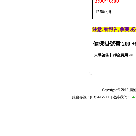
3:00~ 6:00
17:50止掛
注意:看報告‚拿藥‚
健保掛號費 200
+
未帶健保卡,押金費用500
Copyright © 2013 麗池診所
服務專線︰(03)561-5080 | 連絡我們︰
ri