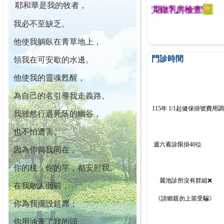
耶和華是我的牧者，
迄今已篩檢出1700位乳癌患者,提醒您定期做乳房檢查!
我必不至缺乏。
他使我躺臥在青草地上，
門診時間
領我在可安歇的水邊。
他使我的靈魂甦醒，
為自己的名引導我走義路。
115年 1/1起健保掛號費用
我雖然行過死蔭的幽谷，
也不怕遭害。
週六看診限掛40位
因為你與我同在，
你的杖，你的竿，都安慰我。
麗池診所沒有群組❌
在我敵人面前，
《請鄉親勿上當受騙》
你為我擺設筵席；
你用油膏了我的頭，