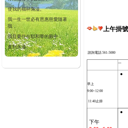
使我的福杯滿溢。
我一生一世必有恩惠慈愛隨著
我，
上午掛號截
我且要住在耶和華的殿中，
直到永遠。
諮詢電話:561-5080
一
●
早上
9:00~12:00
11:40止掛
●
下午