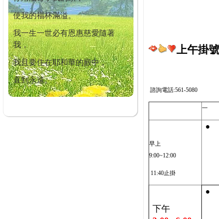
使我的福杯滿溢。
我一生一世必有恩惠慈愛隨著
我，
上午掛號截
我且要住在耶和華的殿中，
直到永遠。
諮詢電話:561-5080
一
●
早上
9:00~12:00
11:40止掛
●
下午