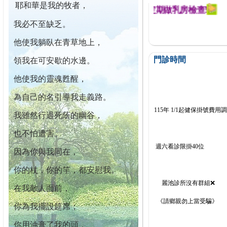
耶和華是我的牧者，
迄今已篩檢出1700位乳癌患者,提醒您定期做乳房檢查!
我必不至缺乏。
他使我躺臥在青草地上，
門診時間
領我在可安歇的水邊。
他使我的靈魂甦醒，
為自己的名引導我走義路。
115年 1/1起健保掛號費用
我雖然行過死蔭的幽谷，
也不怕遭害。
週六看診限掛40位
因為你與我同在，
你的杖，你的竿，都安慰我。
麗池診所沒有群組❌
在我敵人面前，
《請鄉親勿上當受騙》
你為我擺設筵席；
你用油膏了我的頭，