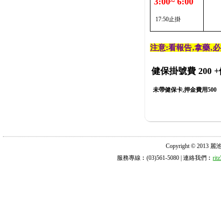
3:00~ 6:00
17:50止掛
注意:看報告‚拿藥‚
健保掛號費 200
+
未帶健保卡,押金費用500
Copyright © 2013 麗池診所
服務專線︰(03)561-5080 | 連絡我們︰
ri