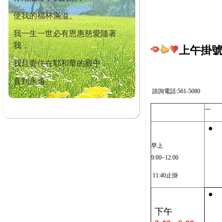
使我的福杯滿溢。
我一生一世必有恩惠慈愛隨著
我，
上午掛號截
我且要住在耶和華的殿中，
直到永遠。
諮詢電話:561-5080
一
●
早上
9:00~12:00
11:40止掛
●
下午