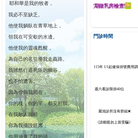
耶和華是我的牧者，
迄今已篩檢出1700位乳癌患者,提醒您定期做乳房檢查!
我必不至缺乏。
他使我躺臥在青草地上，
門診時間
領我在可安歇的水邊。
他使我的靈魂甦醒，
為自己的名引導我走義路。
115年 1/1起健保掛號費用
我雖然行過死蔭的幽谷，
也不怕遭害。
週六看診限掛40位
因為你與我同在，
你的杖，你的竿，都安慰我。
麗池診所沒有群組❌
在我敵人面前，
《請鄉親勿上當受騙》
你為我擺設筵席；
你用油膏了我的頭，