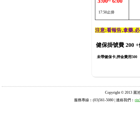
3:00~ 6:00
17:50止掛
注意:看報告‚拿藥‚
健保掛號費 200
+
未帶健保卡,押金費用500
Copyright © 2013 麗池診所
服務專線︰(03)561-5080 | 連絡我們︰
ri