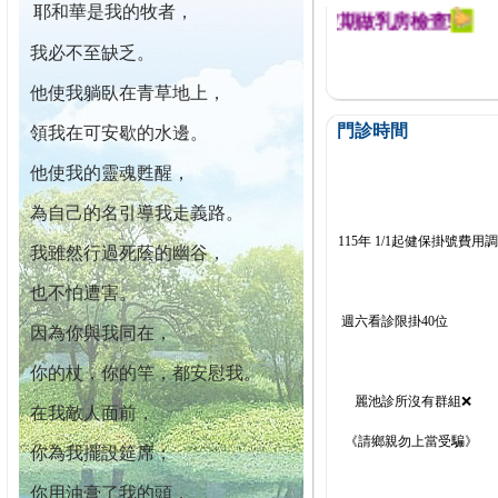
耶和華是我的牧者，
迄今已篩檢出1700位乳癌患者,提醒您定期做乳房檢查!
我必不至缺乏。
他使我躺臥在青草地上，
門診時間
領我在可安歇的水邊。
他使我的靈魂甦醒，
為自己的名引導我走義路。
115年 1/1起健保掛號費用
我雖然行過死蔭的幽谷，
也不怕遭害。
週六看診限掛40位
因為你與我同在，
你的杖，你的竿，都安慰我。
麗池診所沒有群組❌
在我敵人面前，
《請鄉親勿上當受騙》
你為我擺設筵席；
你用油膏了我的頭，