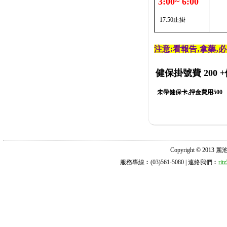
3:00~ 6:00
17:50止掛
注意:看報告‚拿藥‚
健保掛號費 200
+
未帶健保卡,押金費用500
Copyright © 2013 麗池診所
服務專線︰(03)561-5080 | 連絡我們︰
ri