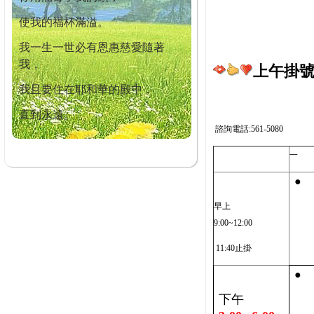
使我的福杯滿溢。
我一生一世必有恩惠慈愛隨著
我，
上午掛號截
我且要住在耶和華的殿中，
直到永遠。
諮詢電話:561-5080
一
●
早上
9:00~12:00
11:40止掛
●
下午