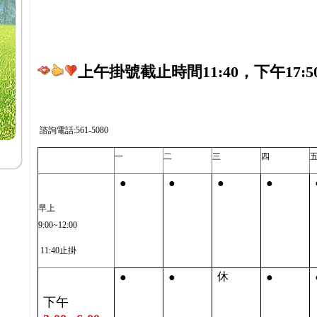
上午掛號截止時間11:40，下午17:5
諮詢電話:561-5080
一
二
三
四
●
●
●
●
早上
9:00~12:00
11:40止掛
●
●
●
休
下午