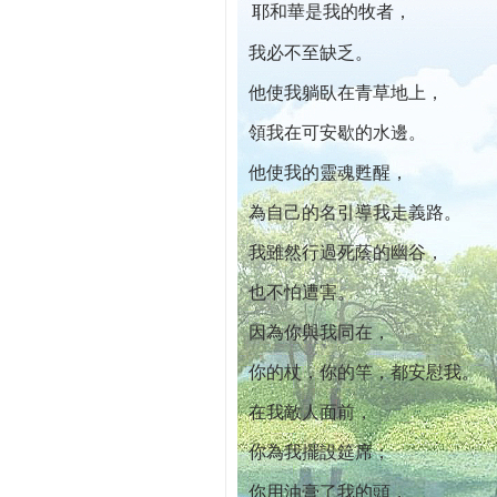
耶和華是我的牧者，
本院自開幕迄今已篩檢出1700位乳癌患者,提
我必不至缺乏。
他使我躺臥在青草地上，
領我在可安歇的水邊。
他使我的靈魂甦醒，
為自己的名引導我走義路。
我雖然行過死蔭的幽谷，
也不怕遭害。
因為你與我同在，
你的杖，你的竿，都安慰我。
在我敵人面前，
你為我擺設筵席；
你用油膏了我的頭，