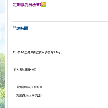
醒您定期做乳房檢查!
門診時間
115年 1/1起健保掛號費用調整為300元。
週六看診限掛40位
麗池診所沒有群組❌
《請鄉親勿上當受騙》