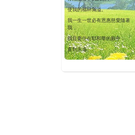
使我的福杯滿溢。
我一生一世必有恩惠慈愛隨著
我，
我且要住在耶和華的殿中，
直到永遠。