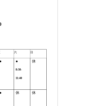
0
五
六
日
●
●
休
8:30-
11:40
●
休
休