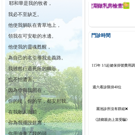
耶和華是我的牧者，
迄今已篩檢出1700位乳癌患者,提醒您定期做乳房檢查!
我必不至缺乏。
他使我躺臥在青草地上，
門診時間
領我在可安歇的水邊。
他使我的靈魂甦醒，
為自己的名引導我走義路。
115年 1/1起健保掛號費用
我雖然行過死蔭的幽谷，
也不怕遭害。
週六看診限掛40位
因為你與我同在，
你的杖，你的竿，都安慰我。
麗池診所沒有群組❌
在我敵人面前，
《請鄉親勿上當受騙》
你為我擺設筵席；
你用油膏了我的頭，