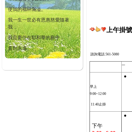
使我的福杯滿溢。
我一生一世必有恩惠慈愛隨著
我，
上午掛號截
我且要住在耶和華的殿中，
直到永遠。
諮詢電話:561-5080
一
●
早上
9:00~12:00
11:40止掛
●
下午