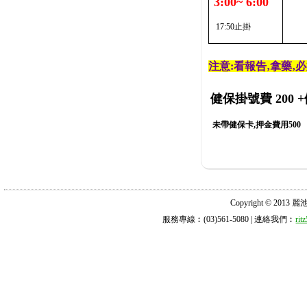
3:00~ 6:00
17:50止掛
注意:看報告‚拿藥‚
健保掛號費 200
+
未帶健保卡,押金費用500
Copyright © 2013 麗池診所
服務專線︰(03)561-5080 | 連絡我們︰
ri