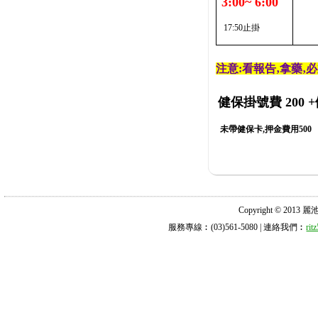
3:00~ 6:00
17:50止掛
注意:看報告‚拿藥‚
健保掛號費 200
+
未帶健保卡,押金費用500
Copyright © 2013 麗池診所
服務專線︰(03)561-5080 | 連絡我們︰
ri