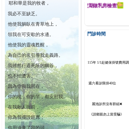
耶和華是我的牧者，
迄今已篩檢出1700位乳癌患者,提醒您定期做乳房檢查!
我必不至缺乏。
他使我躺臥在青草地上，
門診時間
領我在可安歇的水邊。
他使我的靈魂甦醒，
為自己的名引導我走義路。
115年 1/1起健保掛號費用
我雖然行過死蔭的幽谷，
也不怕遭害。
週六看診限掛40位
因為你與我同在，
你的杖，你的竿，都安慰我。
麗池診所沒有群組❌
在我敵人面前，
《請鄉親勿上當受騙》
你為我擺設筵席；
你用油膏了我的頭，