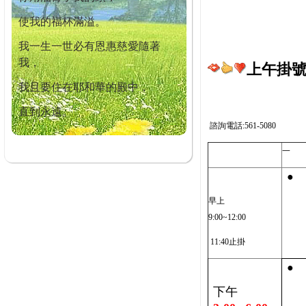
使我的福杯滿溢。
我一生一世必有恩惠慈愛隨著
我，
上午掛號截
我且要住在耶和華的殿中，
直到永遠。
諮詢電話:561-5080
一
●
早上
9:00~12:00
11:40止掛
●
下午