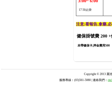
3:00~ 6:00
17:50止掛
注意:看報告‚拿藥‚
健保掛號費 200
+
未帶健保卡,押金費用500
Copyright © 2013 麗池診所
服務專線︰(03)561-5080 | 連絡我們︰
ri