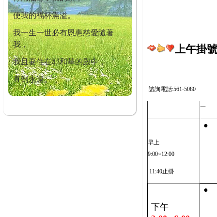
使我的福杯滿溢。
我一生一世必有恩惠慈愛隨著
我，
上午掛號截
我且要住在耶和華的殿中，
直到永遠。
諮詢電話:561-5080
一
●
早上
9:00~12:00
11:40止掛
●
下午