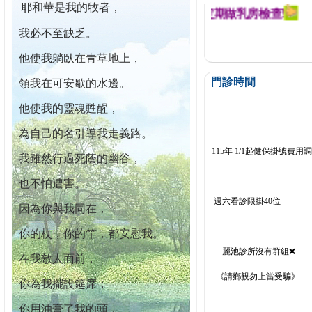
耶和華是我的牧者，
迄今已篩檢出1700位乳癌患者,提醒您定期做乳房檢查!
我必不至缺乏。
他使我躺臥在青草地上，
門診時間
領我在可安歇的水邊。
他使我的靈魂甦醒，
為自己的名引導我走義路。
115年 1/1起健保掛號費用
我雖然行過死蔭的幽谷，
也不怕遭害。
週六看診限掛40位
因為你與我同在，
你的杖，你的竿，都安慰我。
麗池診所沒有群組❌
在我敵人面前，
《請鄉親勿上當受騙》
你為我擺設筵席；
你用油膏了我的頭，