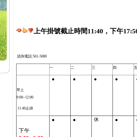
上午掛號截止時間11:40，下午17:5
諮詢電話:561-5080
一
二
三
四
●
●
●
●
早上
9:00~12:00
11:40止掛
●
●
●
休
下午