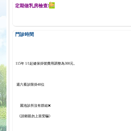
醒您定期做乳房檢查!
門診時間
115年 1/1起健保掛號費用調整為300元。
週六看診限掛40位
麗池診所沒有群組❌
《請鄉親勿上當受騙》