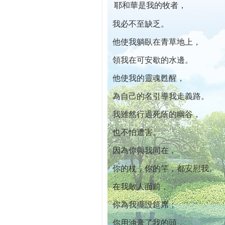
耶和華是我的牧者，
本院自開幕迄今已篩檢出1700位乳癌患者,提
我必不至缺乏。
他使我躺臥在青草地上，
領我在可安歇的水邊。
他使我的靈魂甦醒，
為自己的名引導我走義路。
我雖然行過死蔭的幽谷，
也不怕遭害。
因為你與我同在，
你的杖，你的竿，都安慰我。
在我敵人面前，
你為我擺設筵席；
你用油膏了我的頭，