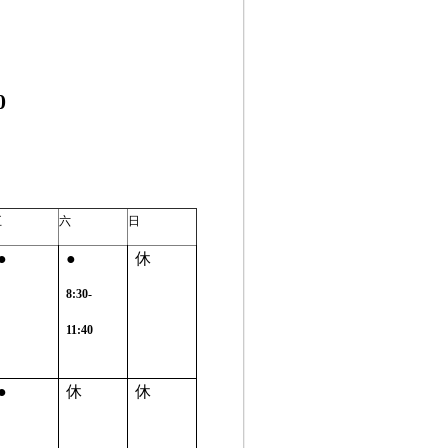
0
五
六
日
●
●
休
8:30-
11:40
●
休
休