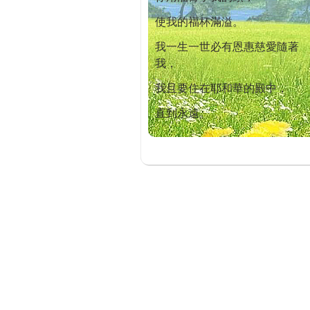
使我的福杯滿溢。
我一生一世必有恩惠慈愛隨著
我，
我且要住在耶和華的殿中，
直到永遠。