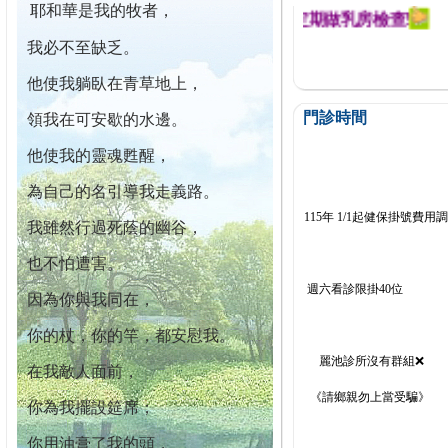
耶和華是我的牧者，
迄今已篩檢出1700位乳癌患者,提醒您定期做乳房檢查!
我必不至缺乏。
他使我躺臥在青草地上，
門診時間
領我在可安歇的水邊。
他使我的靈魂甦醒，
為自己的名引導我走義路。
115年 1/1起健保掛號費用
我雖然行過死蔭的幽谷，
也不怕遭害。
週六看診限掛40位
因為你與我同在，
你的杖，你的竿，都安慰我。
麗池診所沒有群組❌
在我敵人面前，
《請鄉親勿上當受騙》
你為我擺設筵席；
你用油膏了我的頭，