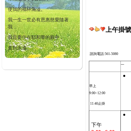
使我的福杯滿溢。
我一生一世必有恩惠慈愛隨著
我，
上午掛號截
我且要住在耶和華的殿中，
直到永遠。
諮詢電話:561-5080
一
●
早上
9:00~12:00
11:40止掛
●
下午