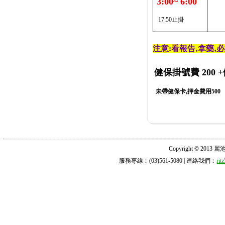
3:00~ 6:00
17:50止掛
注意:看報告‚拿藥‚
健保掛號費 200
+
未帶健保卡,押金費用500
Copyright © 2013 麗池診所
服務專線︰(03)561-5080 | 連絡我們︰
ri