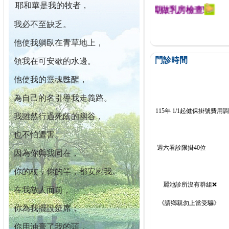
耶和華是我的牧者，
迄今已篩檢出1700位乳癌患者,提醒您定期做乳房檢查!
我必不至缺乏。
他使我躺臥在青草地上，
門診時間
領我在可安歇的水邊。
他使我的靈魂甦醒，
為自己的名引導我走義路。
115年 1/1起健保掛號費用
我雖然行過死蔭的幽谷，
也不怕遭害。
週六看診限掛40位
因為你與我同在，
你的杖，你的竿，都安慰我。
麗池診所沒有群組❌
在我敵人面前，
《請鄉親勿上當受騙》
你為我擺設筵席；
你用油膏了我的頭，