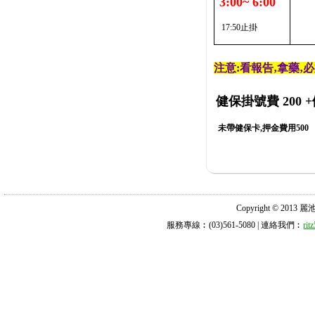
3:00~ 6:00
17:50止掛
注意:看報告‚拿藥‚
健保掛號費 200
+
未帶健保卡,押金費用500
Copyright © 2013 麗池診所
服務專線︰(03)561-5080 | 連絡我們︰
ri