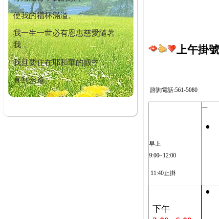
使我的福杯滿溢。
我一生一世必有恩惠慈愛隨著
我，
上午掛號截
我且要住在耶和華的殿中，
直到永遠。
諮詢電話:561-5080
一
●
早上
9:00~12:00
11:40止掛
●
下午